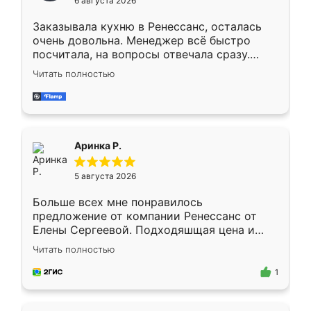
6 августа 2026
мебели буду заказывать только здесь.
Заказывала кухню в Ренессанс, осталась
очень довольна. Менеджер всё быстро
посчитала, на вопросы отвечала сразу.
Замерщик приехал в субботу, подошёл к
Читать полностью
делу со всей ответственностью. Собрали
за день, ребята работали аккуратно, даже
пыли почти не было. Качество отличное,
ящики ходят плавно, ничего не скрипит.
Всё подошло как влитое.
Аринка Р.
5 августа 2026
Больше всех мне понравилось
предложение от компании Ренессанс от
Елены Сергеевой. Подходяшщая цена и
короткие сроки изготовления. Приехавший
Читать полностью
для замера сотрудник Владислав
предложил по моему эскизу самый
1
подходящий вариант шкафа. Немного его
видоизменил, получилось даже лучше, чем