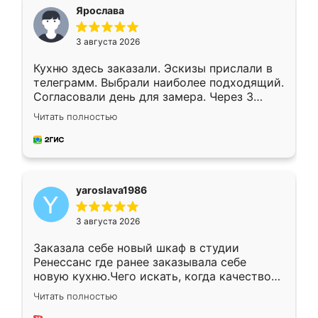
я хотела.
Ярослава
3 августа 2026
Кухню здесь заказали. Эскизы прислали в
телеграмм. Выбрали наиболее подходящий.
Согласовали день для замера. Через 3
недели кухня была уже готова. Остались
Читать полностью
довольны работой. Спасибо Ренессанс
мебель за качественную работу!
yaroslava1986
3 августа 2026
Заказала себе новый шкаф в студии
Ренессанс где ранее заказывала себе
новую кухню.Чего искать, когда качеством
вполне довольна. Служит кухня уже почти
Читать полностью
два года, нареканий нет.