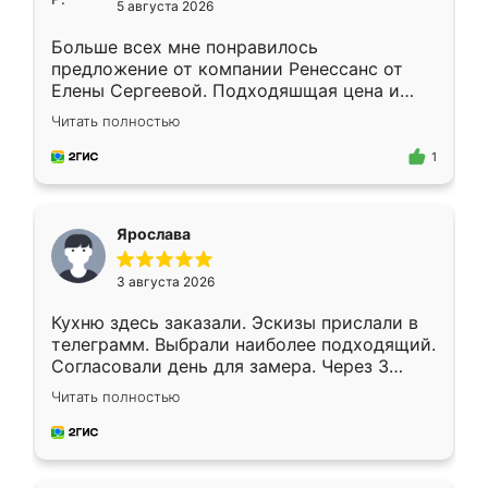
5 августа 2026
Больше всех мне понравилось
предложение от компании Ренессанс от
Елены Сергеевой. Подходяшщая цена и
короткие сроки изготовления. Приехавший
Читать полностью
для замера сотрудник Владислав
предложил по моему эскизу самый
1
подходящий вариант шкафа. Немного его
видоизменил, получилось даже лучше, чем
я хотела.
Ярослава
3 августа 2026
Кухню здесь заказали. Эскизы прислали в
телеграмм. Выбрали наиболее подходящий.
Согласовали день для замера. Через 3
недели кухня была уже готова. Остались
Читать полностью
довольны работой. Спасибо Ренессанс
мебель за качественную работу!