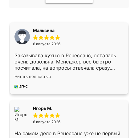
Мальвина
6 августа 2026
Заказывала кухню в Ренессанс, осталась
очень довольна. Менеджер всё быстро
посчитала, на вопросы отвечала сразу.
Замерщик приехал в субботу, подошёл к
Читать полностью
делу со всей ответственностью. Собрали
за день, ребята работали аккуратно, даже
пыли почти не было. Качество отличное,
ящики ходят плавно, ничего не скрипит.
Всё подошло как влитое.
Игорь М.
6 августа 2026
На самом деле в Ренессанс уже не первый