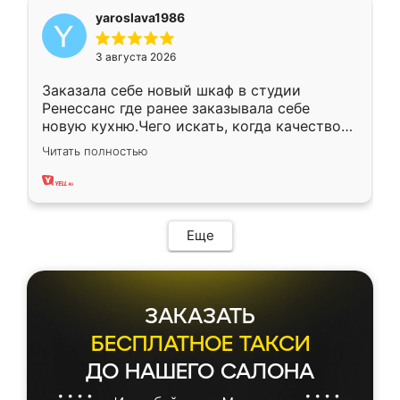
yaroslava1986
3 августа 2026
Заказала себе новый шкаф в студии
Ренессанс где ранее заказывала себе
новую кухню.Чего искать, когда качеством
вполне довольна. Служит кухня уже почти
Читать полностью
два года, нареканий нет.
Еще
ЗАКАЗАТЬ
БЕСПЛАТНОЕ ТАКСИ
ДО НАШЕГО САЛОНА