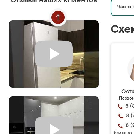
Отзывы наших клиентов
Часто 
Схе
Оста
Позвон
8 (
8 (
8 (
Или оставь