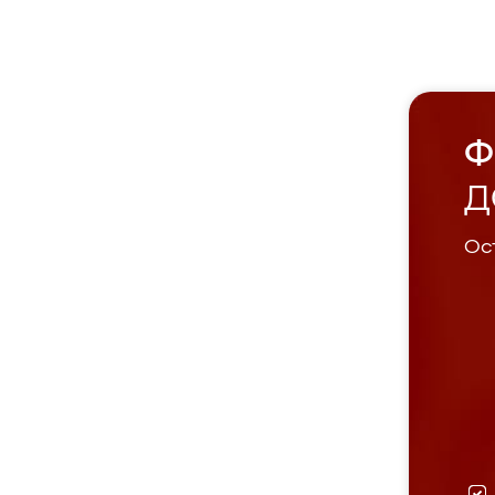
Ф
Д
Ост