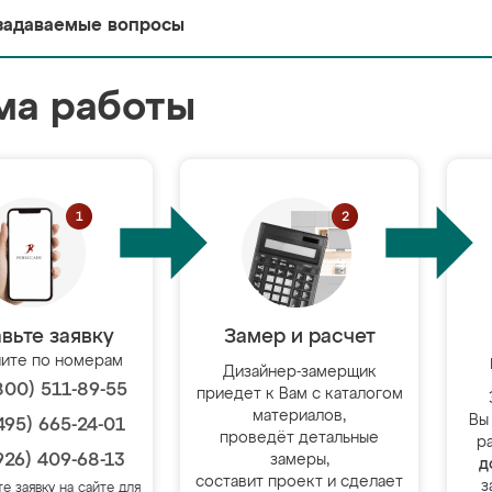
задаваемые вопросы
ма работы
вьте заявку
Замер и расчет
ите по номерам
Дизайнер-замерщик
800) 511-89-55
приедет к Вам с каталогом
материалов,
Вы
495) 665-24-01
проведёт детальные
р
926) 409-68-13
замеры,
д
составит проект и сделает
з
те заявку на сайте для