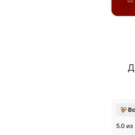
Д
Вс
5.0
из 