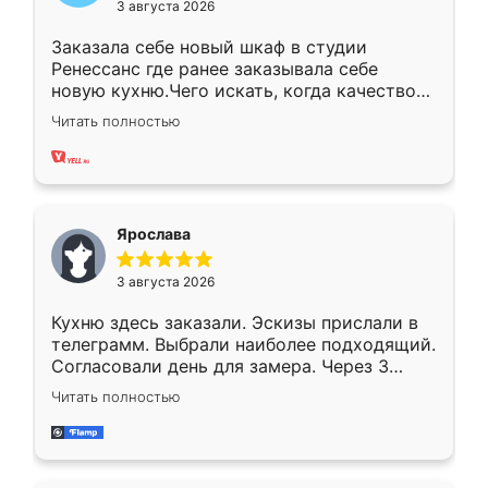
3 августа 2026
Заказала себе новый шкаф в студии
Ренессанс где ранее заказывала себе
новую кухню.Чего искать, когда качеством
вполне довольна. Служит кухня уже почти
Читать полностью
два года, нареканий нет.
Ярослава
3 августа 2026
Кухню здесь заказали. Эскизы прислали в
телеграмм. Выбрали наиболее подходящий.
Согласовали день для замера. Через 3
недели кухня была уже готова. Остались
Читать полностью
довольны работой. Спасибо Ренессанс
мебель за качественную работу!