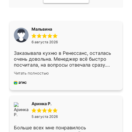
Мальвина
6 августа 2026
Заказывала кухню в Ренессанс, осталась
очень довольна. Менеджер всё быстро
посчитала, на вопросы отвечала сразу.
Замерщик приехал в субботу, подошёл к
Читать полностью
делу со всей ответственностью. Собрали
за день, ребята работали аккуратно, даже
пыли почти не было. Качество отличное,
ящики ходят плавно, ничего не скрипит.
Всё подошло как влитое.
Аринка Р.
5 августа 2026
Больше всех мне понравилось