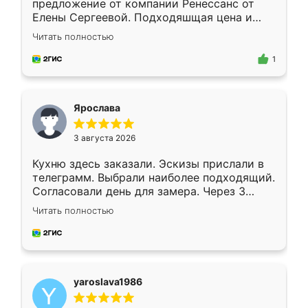
предложение от компании Ренессанс от
Елены Сергеевой. Подходяшщая цена и
короткие сроки изготовления. Приехавший
Читать полностью
для замера сотрудник Владислав
предложил по моему эскизу самый
1
подходящий вариант шкафа. Немного его
видоизменил, получилось даже лучше, чем
я хотела.
Ярослава
3 августа 2026
Кухню здесь заказали. Эскизы прислали в
телеграмм. Выбрали наиболее подходящий.
Согласовали день для замера. Через 3
недели кухня была уже готова. Остались
Читать полностью
довольны работой. Спасибо Ренессанс
мебель за качественную работу!
yaroslava1986