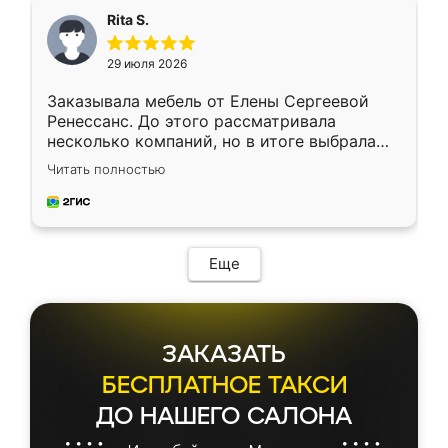
Rita S.
29 июля 2026
Заказывала мебель от Елены Сергеевой
Ренессанс. До этого рассматривала
несколько компаний, но в итоге выбрала
эту. Сначала обговорили условия, потом
Читать полностью
приехал замерщик, всё спокойно объяснил
и снял размеры. Изготовили в срок, с
доставкой тоже никаких проблем не
возникло. Сборку выполнили аккуратно,
мебель сразу встала на свое место без
Еще
каких-либо доработок. Качеством осталась
довольна, все выглядит так, как и ожидала.
ЗАКАЗАТЬ
БЕСПЛАТНОЕ ТАКСИ
ДО НАШЕГО САЛОНА