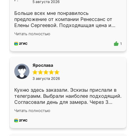
5 августа 2026
Больше всех мне понравилось
предложение от компании Ренессанс от
Елены Сергеевой. Подходяшщая цена и
короткие сроки изготовления. Приехавший
Читать полностью
для замера сотрудник Владислав
предложил по моему эскизу самый
1
подходящий вариант шкафа. Немного его
видоизменил, получилось даже лучше, чем
я хотела.
Ярослава
3 августа 2026
Кухню здесь заказали. Эскизы прислали в
телеграмм. Выбрали наиболее подходящий.
Согласовали день для замера. Через 3
недели кухня была уже готова. Остались
Читать полностью
довольны работой. Спасибо Ренессанс
мебель за качественную работу!