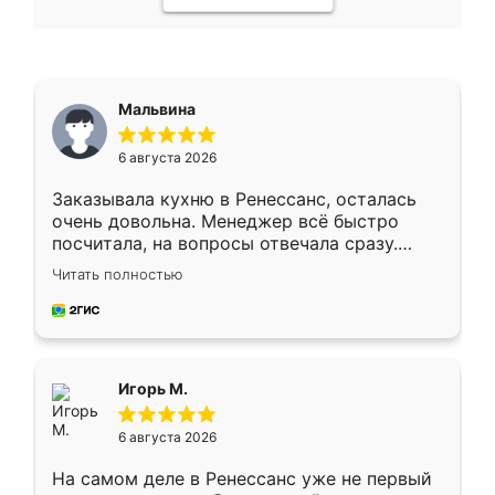
Мальвина
6 августа 2026
Заказывала кухню в Ренессанс, осталась
очень довольна. Менеджер всё быстро
посчитала, на вопросы отвечала сразу.
Замерщик приехал в субботу, подошёл к
Читать полностью
делу со всей ответственностью. Собрали
за день, ребята работали аккуратно, даже
пыли почти не было. Качество отличное,
ящики ходят плавно, ничего не скрипит.
Всё подошло как влитое.
Игорь М.
6 августа 2026
На самом деле в Ренессанс уже не первый