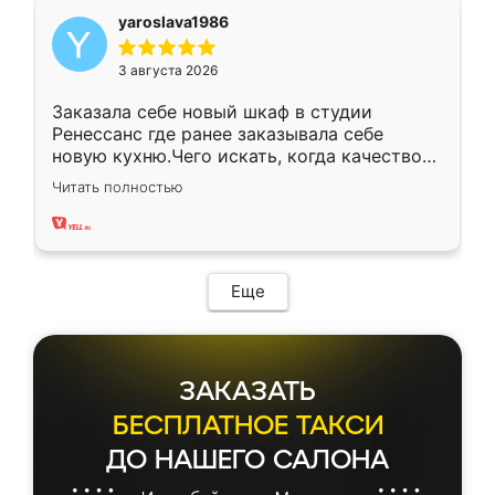
yaroslava1986
3 августа 2026
Заказала себе новый шкаф в студии
Ренессанс где ранее заказывала себе
новую кухню.Чего искать, когда качеством
вполне довольна. Служит кухня уже почти
Читать полностью
два года, нареканий нет.
Еще
ЗАКАЗАТЬ
БЕСПЛАТНОЕ ТАКСИ
ДО НАШЕГО САЛОНА