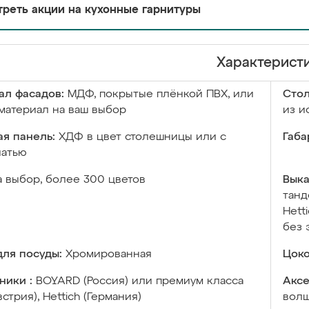
реть акции на кухонные гарнитуры
Характерист
ал фасадов:
МДФ, покрытые плёнкой ПВХ, или
Сто
материал на ваш выбор
из и
я панель:
ХДФ в цвет столешницы или с
Габа
чатью
а выбор, более 300 цветов
Выка
танд
Hett
без 
ля посуды:
Хромированная
Цоко
ники :
BOYARD (Россия) или премиум класса
Аксе
встрия), Hettich (Германия)
волш