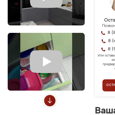
Оста
Позвон
8 (
8 (
8 (
Или оставь
ко
предвар
ОСТ
Ваша