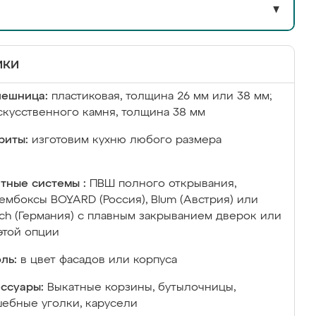
▼
ики
лешница:
пластиковая, толщина 26 мм или 38 мм;
скусственного камня, толщина 38 мм
риты:
изготовим кухню любого размера
тные системы :
ПВШ полного открывания,
ембоксы BOYARD (Россия), Blum (Австрия) или
ich (Германия) с плавным закрыванием дверок или
этой опции
ль:
в цвет фасадов или корпуса
ссуары:
Выкатные корзины, бутылочницы,
ебные уголки, карусели