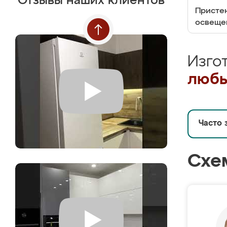
Отзывы наших клиентов
Пристен
освеще
Изго
любы
Часто 
Схе