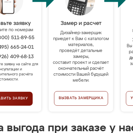
вьте заявку
Замер и расчет
ите по номерам
Дизайнер-замерщик
800) 511-89-55
приедет к Вам с каталогом
материалов,
Вы
495) 665-24-01
проведёт детальные
р
926) 409-68-13
замеры,
д
составит проект и сделает
з
те заявку на сайте для
окончательный расчёт
нсультации и
стоимости Вашей будущей
ительного расчёта
стоимости.
мебели.
ВЫЗВАТЬ ЗАМЕРЩИКА
АВИТЬ ЗАЯВКУ
 выгода при заказе у на