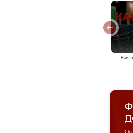
Как 
Ф
Д
Ост