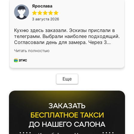
я хотела.
Ярослава
3 августа 2026
Кухню здесь заказали. Эскизы прислали в
телеграмм. Выбрали наиболее подходящий.
Согласовали день для замера. Через 3
недели кухня была уже готова. Остались
Читать полностью
довольны работой. Спасибо Ренессанс
мебель за качественную работу!
Еще
ЗАКАЗАТЬ
БЕСПЛАТНОЕ ТАКСИ
ДО НАШЕГО САЛОНА