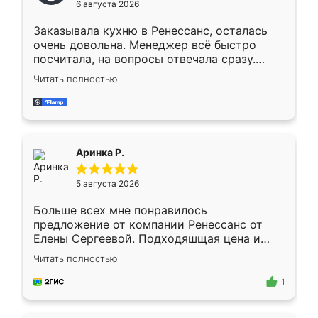
6 августа 2026
мебели буду заказывать только здесь.
Заказывала кухню в Ренессанс, осталась
очень довольна. Менеджер всё быстро
посчитала, на вопросы отвечала сразу.
Замерщик приехал в субботу, подошёл к
Читать полностью
делу со всей ответственностью. Собрали
за день, ребята работали аккуратно, даже
пыли почти не было. Качество отличное,
ящики ходят плавно, ничего не скрипит.
Всё подошло как влитое.
Аринка Р.
5 августа 2026
Больше всех мне понравилось
предложение от компании Ренессанс от
Елены Сергеевой. Подходяшщая цена и
короткие сроки изготовления. Приехавший
Читать полностью
для замера сотрудник Владислав
предложил по моему эскизу самый
1
подходящий вариант шкафа. Немного его
видоизменил, получилось даже лучше, чем