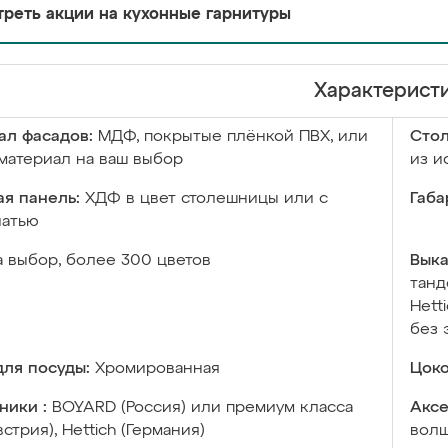
реть акции на кухонные гарнитуры
Характерист
ал фасадов:
МДФ, покрытые плёнкой ПВХ, или
Сто
материал на ваш выбор
из и
я панель:
ХДФ в цвет столешницы или с
Габа
чатью
а выбор, более 300 цветов
Выка
танд
Hett
без 
ля посуды:
Хромированная
Цоко
ники :
BOYARD (Россия) или премиум класса
Аксе
встрия), Hettich (Германия)
волш