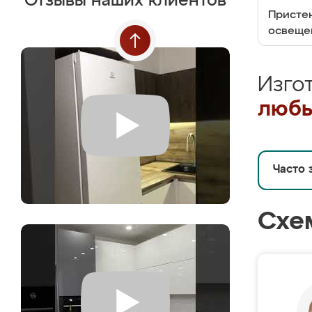
Отзывы наших клиентов
Пристен
освеще
Изго
любы
Часто 
Схе