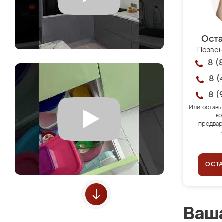
Оста
Позвон
8 (
8 (
8 (
Или оставь
ко
предвар
ОСТ
Ваша