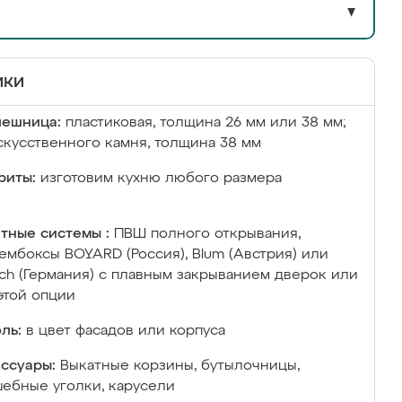
▼
ики
лешница:
пластиковая, толщина 26 мм или 38 мм;
скусственного камня, толщина 38 мм
риты:
изготовим кухню любого размера
тные системы :
ПВШ полного открывания,
ембоксы BOYARD (Россия), Blum (Австрия) или
ich (Германия) с плавным закрыванием дверок или
этой опции
ль:
в цвет фасадов или корпуса
ссуары:
Выкатные корзины, бутылочницы,
ебные уголки, карусели