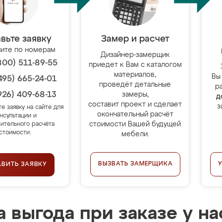
вьте заявку
Замер и расчет
ите по номерам
Дизайнер-замерщик
800) 511-89-55
приедет к Вам с каталогом
материалов,
Вы
495) 665-24-01
проведёт детальные
р
926) 409-68-13
замеры,
д
составит проект и сделает
з
те заявку на сайте для
окончательный расчёт
нсультации и
стоимости Вашей будущей
ительного расчёта
стоимости.
мебели.
ВЫЗВАТЬ ЗАМЕРЩИКА
АВИТЬ ЗАЯВКУ
 выгода при заказе у на