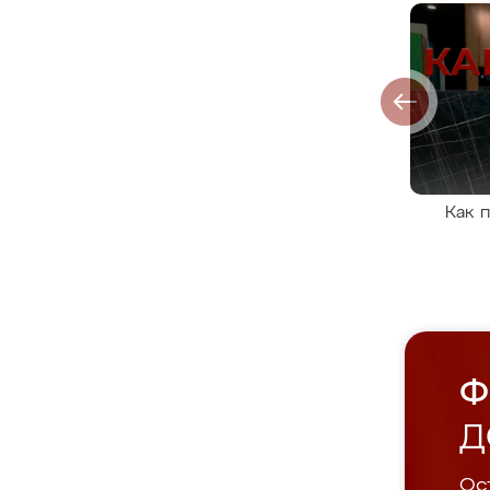
Как 
Ф
Д
Ост