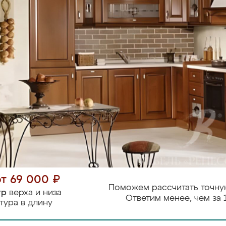
от 69 000 ₽
Поможем рассчитать точну
тр
верха и низа
Ответим менее, чем за 
тура в длину