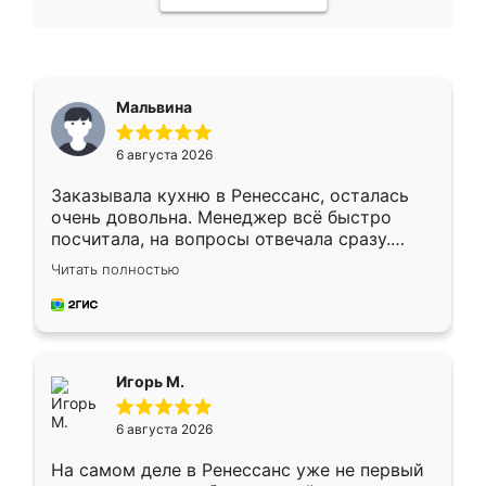
Мальвина
6 августа 2026
Заказывала кухню в Ренессанс, осталась
очень довольна. Менеджер всё быстро
посчитала, на вопросы отвечала сразу.
Замерщик приехал в субботу, подошёл к
Читать полностью
делу со всей ответственностью. Собрали
за день, ребята работали аккуратно, даже
пыли почти не было. Качество отличное,
ящики ходят плавно, ничего не скрипит.
Всё подошло как влитое.
Игорь М.
6 августа 2026
На самом деле в Ренессанс уже не первый