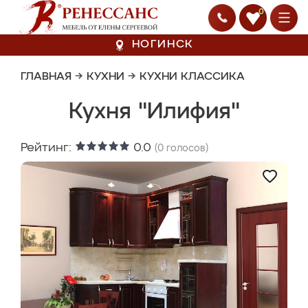
0
НОГИНСК
ГЛАВНАЯ
→
КУХНИ
→
КУХНИ КЛАССИКА
Кухня "Илифия"
Рейтинг:
0.0
(
0
голосов)