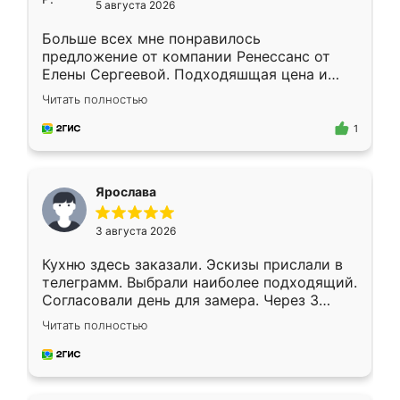
5 августа 2026
Больше всех мне понравилось
предложение от компании Ренессанс от
Елены Сергеевой. Подходяшщая цена и
короткие сроки изготовления. Приехавший
Читать полностью
для замера сотрудник Владислав
предложил по моему эскизу самый
1
подходящий вариант шкафа. Немного его
видоизменил, получилось даже лучше, чем
я хотела.
Ярослава
3 августа 2026
Кухню здесь заказали. Эскизы прислали в
телеграмм. Выбрали наиболее подходящий.
Согласовали день для замера. Через 3
недели кухня была уже готова. Остались
Читать полностью
довольны работой. Спасибо Ренессанс
мебель за качественную работу!