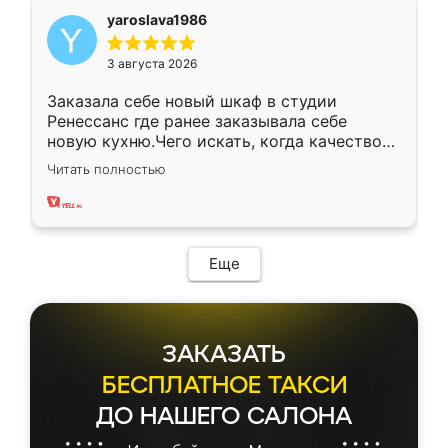
yaroslava1986
3 августа 2026
Заказала себе новый шкаф в студии
Ренессанс где ранее заказывала себе
новую кухню.Чего искать, когда качеством
вполне довольна. Служит кухня уже почти
Читать полностью
два года, нареканий нет.
Еще
ЗАКАЗАТЬ
БЕСПЛАТНОЕ ТАКСИ
ДО НАШЕГО САЛОНА