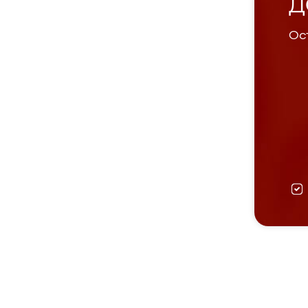
Д
Ост