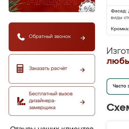
Фасад:
виды ст
Кромка
Обратный звонок
Изго
любы
Заказать расчёт
Часто 
Бесплатный вызов
дизайнера-
Схе
замерщика