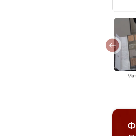
Мат
Ф