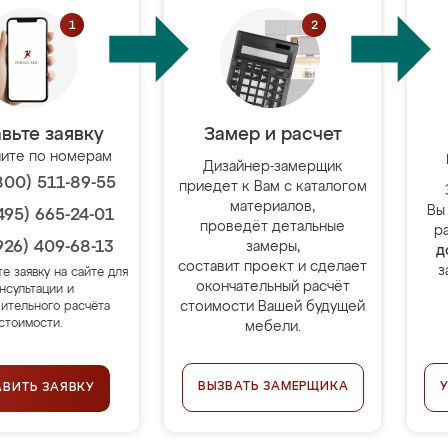
вьте заявку
Замер и расчет
ите по номерам
Дизайнер-замерщик
800) 511-89-55
приедет к Вам с каталогом
материалов,
Вы
495) 665-24-01
проведёт детальные
р
926) 409-68-13
замеры,
д
составит проект и сделает
з
те заявку на сайте для
окончательный расчёт
нсультации и
стоимости Вашей будущей
ительного расчёта
стоимости.
мебели.
ВЫЗВАТЬ ЗАМЕРЩИКА
АВИТЬ ЗАЯВКУ