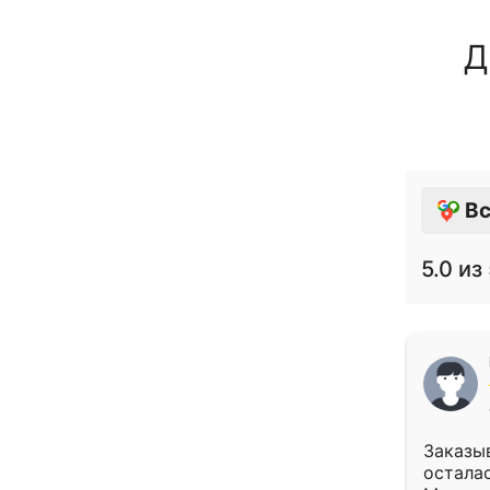
Д
Вс
5.0
из 
Заказыв
осталас