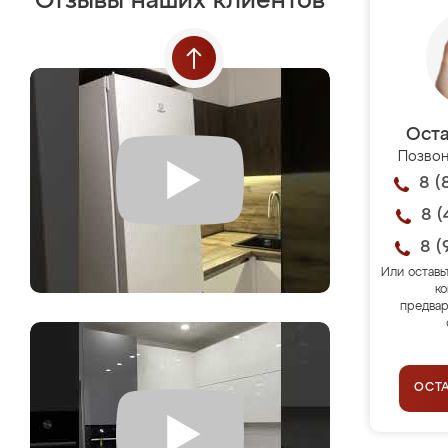
Отзывы наших клиентов
Оста
Позвон
8 (
8 (
8 (
Или оставь
ко
предвар
ОСТ