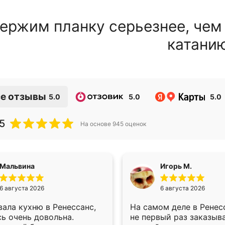
ержим планку серьезнее, чем
катани
е отзывы
5.0
5.0
5.0
5
На основе
945
оценок
Мальвина
Игорь М.
6 августа 2026
6 августа 2026
ала кухню в Ренессанс,
На самом деле в Ренес
ь очень довольна.
не первый раз заказыв