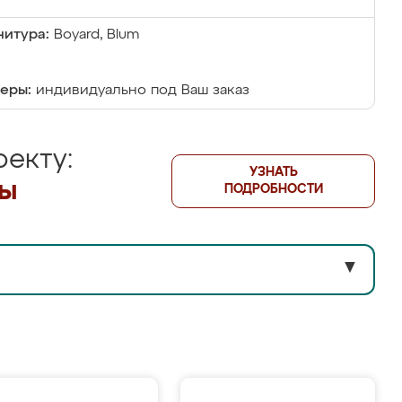
итура:
Boyard, Blum
еры:
индивидуально под Ваш заказ
екту:
УЗНАТЬ
лы
ПОДРОБНОСТИ
▼