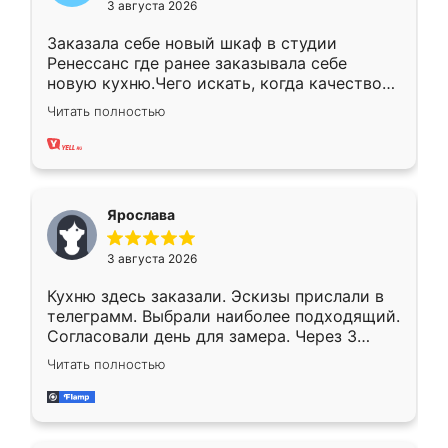
3 августа 2026
Заказала себе новый шкаф в студии
Ренессанс где ранее заказывала себе
новую кухню.Чего искать, когда качеством
вполне довольна. Служит кухня уже почти
Читать полностью
два года, нареканий нет.
Ярослава
3 августа 2026
Кухню здесь заказали. Эскизы прислали в
телеграмм. Выбрали наиболее подходящий.
Согласовали день для замера. Через 3
недели кухня была уже готова. Остались
Читать полностью
довольны работой. Спасибо Ренессанс
мебель за качественную работу!