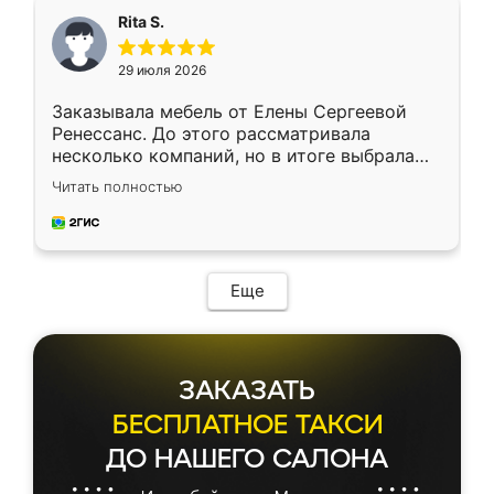
Rita S.
29 июля 2026
Заказывала мебель от Елены Сергеевой
Ренессанс. До этого рассматривала
несколько компаний, но в итоге выбрала
эту. Сначала обговорили условия, потом
Читать полностью
приехал замерщик, всё спокойно объяснил
и снял размеры. Изготовили в срок, с
доставкой тоже никаких проблем не
возникло. Сборку выполнили аккуратно,
мебель сразу встала на свое место без
Еще
каких-либо доработок. Качеством осталась
довольна, все выглядит так, как и ожидала.
ЗАКАЗАТЬ
БЕСПЛАТНОЕ ТАКСИ
ДО НАШЕГО САЛОНА