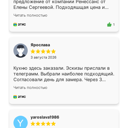
предложение от компании Ренессанс от
Елены Сергеевой. Подходяшщая цена и
короткие сроки изготовления. Приехавший
Читать полностью
для замера сотрудник Владислав
предложил по моему эскизу самый
1
подходящий вариант шкафа. Немного его
видоизменил, получилось даже лучше, чем
я хотела.
Ярослава
3 августа 2026
Кухню здесь заказали. Эскизы прислали в
телеграмм. Выбрали наиболее подходящий.
Согласовали день для замера. Через 3
недели кухня была уже готова. Остались
Читать полностью
довольны работой. Спасибо Ренессанс
мебель за качественную работу!
yaroslava1986