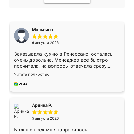
Мальвина
6 августа 2026
Заказывала кухню в Ренессанс, осталась
очень довольна. Менеджер всё быстро
посчитала, на вопросы отвечала сразу.
Замерщик приехал в субботу, подошёл к
Читать полностью
делу со всей ответственностью. Собрали
за день, ребята работали аккуратно, даже
пыли почти не было. Качество отличное,
ящики ходят плавно, ничего не скрипит.
Всё подошло как влитое.
Аринка Р.
5 августа 2026
Больше всех мне понравилось