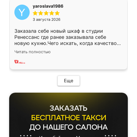
yaroslava1986
3 августа 2026
Заказала себе новый шкаф в студии
Ренессанс где ранее заказывала себе
новую кухню.Чего искать, когда качеством
вполне довольна. Служит кухня уже почти
Читать полностью
два года, нареканий нет.
Еще
ЗАКАЗАТЬ
БЕСПЛАТНОЕ ТАКСИ
ДО НАШЕГО САЛОНА