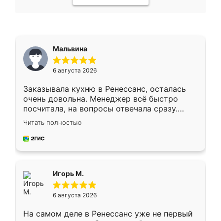
Мальвина
6 августа 2026
Заказывала кухню в Ренессанс, осталась
очень довольна. Менеджер всё быстро
посчитала, на вопросы отвечала сразу.
Замерщик приехал в субботу, подошёл к
Читать полностью
делу со всей ответственностью. Собрали
за день, ребята работали аккуратно, даже
пыли почти не было. Качество отличное,
ящики ходят плавно, ничего не скрипит.
Всё подошло как влитое.
Игорь М.
6 августа 2026
На самом деле в Ренессанс уже не первый