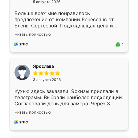
5 августа 2026
Больше всех мне понравилось
предложение от компании Ренессанс от
Елены Сергеевой. Подходяшщая цена и
короткие сроки изготовления. Приехавший
Читать полностью
для замера сотрудник Владислав
предложил по моему эскизу самый
1
подходящий вариант шкафа. Немного его
видоизменил, получилось даже лучше, чем
я хотела.
Ярослава
3 августа 2026
Кухню здесь заказали. Эскизы прислали в
телеграмм. Выбрали наиболее подходящий.
Согласовали день для замера. Через 3
недели кухня была уже готова. Остались
Читать полностью
довольны работой. Спасибо Ренессанс
мебель за качественную работу!