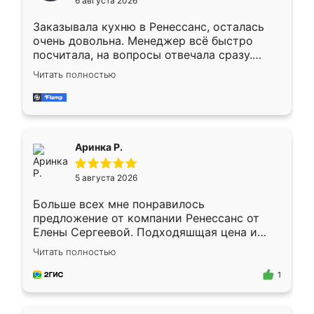
6 августа 2026
мебели буду заказывать только здесь.
Заказывала кухню в Ренессанс, осталась
очень довольна. Менеджер всё быстро
посчитала, на вопросы отвечала сразу.
Замерщик приехал в субботу, подошёл к
Читать полностью
делу со всей ответственностью. Собрали
за день, ребята работали аккуратно, даже
пыли почти не было. Качество отличное,
ящики ходят плавно, ничего не скрипит.
Всё подошло как влитое.
Аринка Р.
5 августа 2026
Больше всех мне понравилось
предложение от компании Ренессанс от
Елены Сергеевой. Подходяшщая цена и
короткие сроки изготовления. Приехавший
Читать полностью
для замера сотрудник Владислав
предложил по моему эскизу самый
1
подходящий вариант шкафа. Немного его
видоизменил, получилось даже лучше, чем