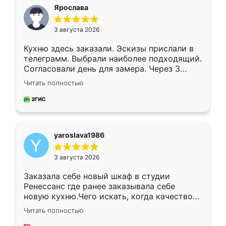
я хотела.
Ярослава
3 августа 2026
Кухню здесь заказали. Эскизы прислали в
телеграмм. Выбрали наиболее подходящий.
Согласовали день для замера. Через 3
недели кухня была уже готова. Остались
Читать полностью
довольны работой. Спасибо Ренессанс
мебель за качественную работу!
yaroslava1986
3 августа 2026
Заказала себе новый шкаф в студии
Ренессанс где ранее заказывала себе
новую кухню.Чего искать, когда качеством
вполне довольна. Служит кухня уже почти
Читать полностью
два года, нареканий нет.