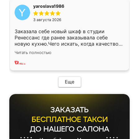
yaroslava1986
3 августа 2026
Заказала себе новый шкаф в студии
Ренессанс где ранее заказывала себе
новую кухню.Чего искать, когда качеством
вполне довольна. Служит кухня уже почти
Читать полностью
два года, нареканий нет.
Еще
ЗАКАЗАТЬ
БЕСПЛАТНОЕ ТАКСИ
ДО НАШЕГО САЛОНА