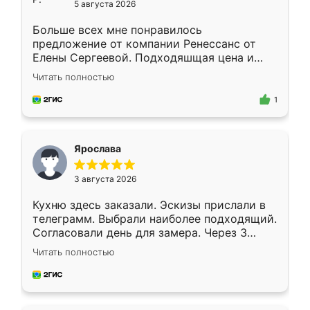
5 августа 2026
Больше всех мне понравилось
предложение от компании Ренессанс от
Елены Сергеевой. Подходяшщая цена и
короткие сроки изготовления. Приехавший
Читать полностью
для замера сотрудник Владислав
предложил по моему эскизу самый
1
подходящий вариант шкафа. Немного его
видоизменил, получилось даже лучше, чем
я хотела.
Ярослава
3 августа 2026
Кухню здесь заказали. Эскизы прислали в
телеграмм. Выбрали наиболее подходящий.
Согласовали день для замера. Через 3
недели кухня была уже готова. Остались
Читать полностью
довольны работой. Спасибо Ренессанс
мебель за качественную работу!