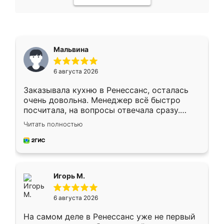
Мальвина
6 августа 2026
Заказывала кухню в Ренессанс, осталась
очень довольна. Менеджер всё быстро
посчитала, на вопросы отвечала сразу.
Замерщик приехал в субботу, подошёл к
Читать полностью
делу со всей ответственностью. Собрали
за день, ребята работали аккуратно, даже
пыли почти не было. Качество отличное,
ящики ходят плавно, ничего не скрипит.
Всё подошло как влитое.
Игорь М.
6 августа 2026
На самом деле в Ренессанс уже не первый