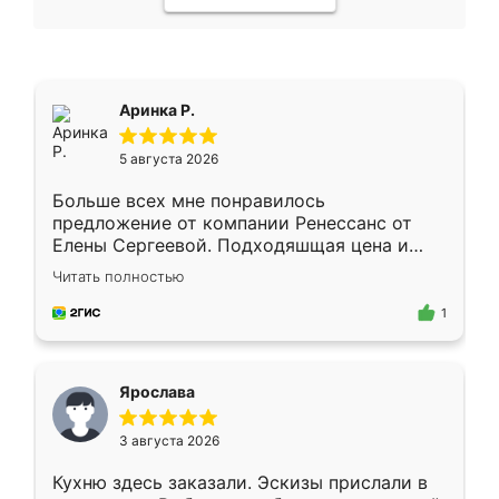
Аринка Р.
5 августа 2026
Больше всех мне понравилось
предложение от компании Ренессанс от
Елены Сергеевой. Подходяшщая цена и
короткие сроки изготовления. Приехавший
Читать полностью
для замера сотрудник Владислав
предложил по моему эскизу самый
1
подходящий вариант шкафа. Немного его
видоизменил, получилось даже лучше, чем
я хотела.
Ярослава
3 августа 2026
Кухню здесь заказали. Эскизы прислали в