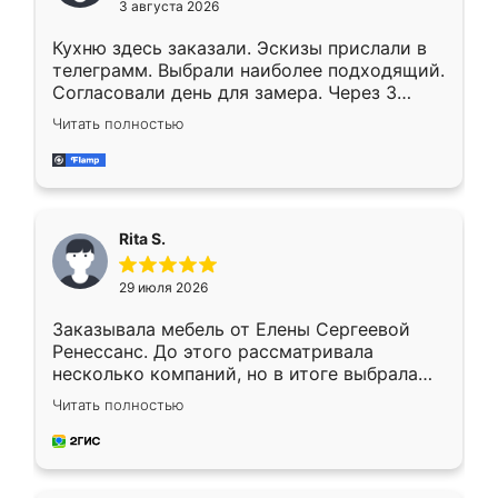
3 августа 2026
Кухню здесь заказали. Эскизы прислали в
телеграмм. Выбрали наиболее подходящий.
Согласовали день для замера. Через 3
недели кухня была уже готова. Остались
Читать полностью
довольны работой. Спасибо Ренессанс
мебель за качественную работу!
Rita S.
29 июля 2026
Заказывала мебель от Елены Сергеевой
Ренессанс. До этого рассматривала
несколько компаний, но в итоге выбрала
эту. Сначала обговорили условия, потом
Читать полностью
приехал замерщик, всё спокойно объяснил
и снял размеры. Изготовили в срок, с
доставкой тоже никаких проблем не
возникло. Сборку выполнили аккуратно,