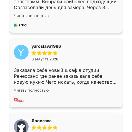
телеграмм. Выбрали наиболее подходящий.
Согласовали день для замера. Через 3
недели кухня была уже готова. Остались
Читать полностью
довольны работой. Спасибо Ренессанс
мебель за качественную работу!
yaroslava1986
3 августа 2026
Заказала себе новый шкаф в студии
Ренессанс где ранее заказывала себе
новую кухню.Чего искать, когда качеством
вполне довольна. Служит кухня уже почти
Читать полностью
два года, нареканий нет.
Ярослава