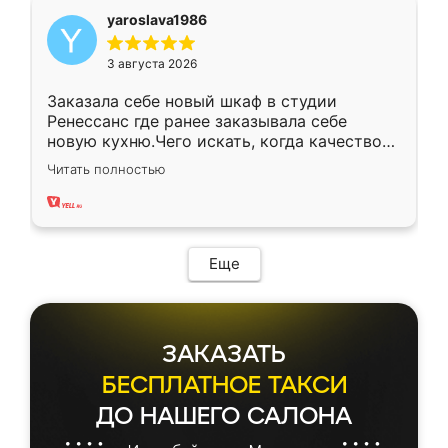
yaroslava1986
3 августа 2026
Заказала себе новый шкаф в студии
Ренессанс где ранее заказывала себе
новую кухню.Чего искать, когда качеством
вполне довольна. Служит кухня уже почти
Читать полностью
два года, нареканий нет.
Еще
ЗАКАЗАТЬ
БЕСПЛАТНОЕ ТАКСИ
ДО НАШЕГО САЛОНА