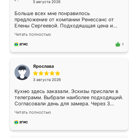
5 августа 2026
Больше всех мне понравилось
предложение от компании Ренессанс от
Елены Сергеевой. Подходяшщая цена и
короткие сроки изготовления. Приехавший
Читать полностью
для замера сотрудник Владислав
предложил по моему эскизу самый
1
подходящий вариант шкафа. Немного его
видоизменил, получилось даже лучше, чем
я хотела.
Ярослава
3 августа 2026
Кухню здесь заказали. Эскизы прислали в
телеграмм. Выбрали наиболее подходящий.
Согласовали день для замера. Через 3
недели кухня была уже готова. Остались
Читать полностью
довольны работой. Спасибо Ренессанс
мебель за качественную работу!