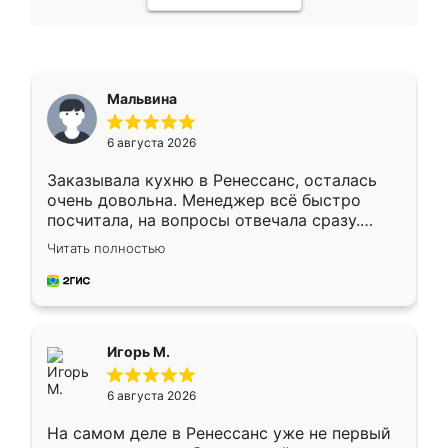
Мальвина
6 августа 2026
Заказывала кухню в Ренессанс, осталась
очень довольна. Менеджер всё быстро
посчитала, на вопросы отвечала сразу.
Замерщик приехал в субботу, подошёл к
Читать полностью
делу со всей ответственностью. Собрали
за день, ребята работали аккуратно, даже
пыли почти не было. Качество отличное,
ящики ходят плавно, ничего не скрипит.
Всё подошло как влитое.
Игорь М.
6 августа 2026
На самом деле в Ренессанс уже не первый