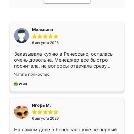
Мальвина
6 августа 2026
Заказывала кухню в Ренессанс, осталась
очень довольна. Менеджер всё быстро
посчитала, на вопросы отвечала сразу.
Замерщик приехал в субботу, подошёл к
Читать полностью
делу со всей ответственностью. Собрали
за день, ребята работали аккуратно, даже
пыли почти не было. Качество отличное,
ящики ходят плавно, ничего не скрипит.
Всё подошло как влитое.
Игорь М.
6 августа 2026
На самом деле в Ренессанс уже не первый