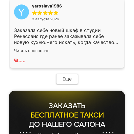
yaroslava1986
3 августа 2026
Заказала себе новый шкаф в студии
Ренессанс где ранее заказывала себе
новую кухню.Чего искать, когда качеством
вполне довольна. Служит кухня уже почти
Читать полностью
два года, нареканий нет.
Еще
ЗАКАЗАТЬ
БЕСПЛАТНОЕ ТАКСИ
ДО НАШЕГО САЛОНА