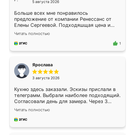
5 августа 2026
Больше всех мне понравилось
предложение от компании Ренессанс от
Елены Сергеевой. Подходяшщая цена и
короткие сроки изготовления. Приехавший
Читать полностью
для замера сотрудник Владислав
предложил по моему эскизу самый
1
подходящий вариант шкафа. Немного его
видоизменил, получилось даже лучше, чем
я хотела.
Ярослава
3 августа 2026
Кухню здесь заказали. Эскизы прислали в
телеграмм. Выбрали наиболее подходящий.
Согласовали день для замера. Через 3
недели кухня была уже готова. Остались
Читать полностью
довольны работой. Спасибо Ренессанс
мебель за качественную работу!