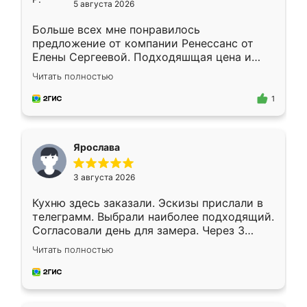
5 августа 2026
Больше всех мне понравилось
предложение от компании Ренессанс от
Елены Сергеевой. Подходяшщая цена и
короткие сроки изготовления. Приехавший
Читать полностью
для замера сотрудник Владислав
предложил по моему эскизу самый
1
подходящий вариант шкафа. Немного его
видоизменил, получилось даже лучше, чем
я хотела.
Ярослава
3 августа 2026
Кухню здесь заказали. Эскизы прислали в
телеграмм. Выбрали наиболее подходящий.
Согласовали день для замера. Через 3
недели кухня была уже готова. Остались
Читать полностью
довольны работой. Спасибо Ренессанс
мебель за качественную работу!