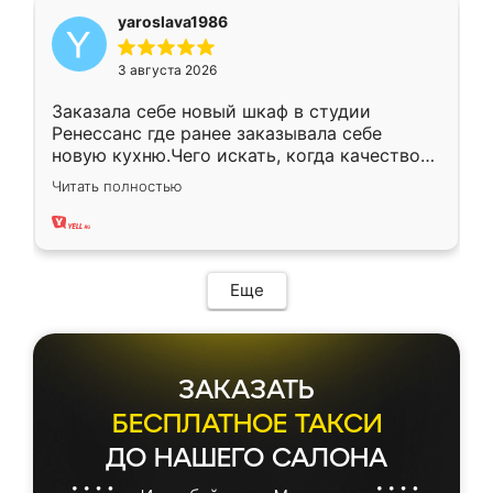
yaroslava1986
3 августа 2026
Заказала себе новый шкаф в студии
Ренессанс где ранее заказывала себе
новую кухню.Чего искать, когда качеством
вполне довольна. Служит кухня уже почти
Читать полностью
два года, нареканий нет.
Еще
ЗАКАЗАТЬ
БЕСПЛАТНОЕ ТАКСИ
ДО НАШЕГО САЛОНА