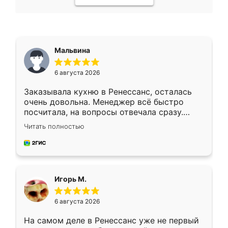
Мальвина
6 августа 2026
Заказывала кухню в Ренессанс, осталась
очень довольна. Менеджер всё быстро
посчитала, на вопросы отвечала сразу.
Замерщик приехал в субботу, подошёл к
Читать полностью
делу со всей ответственностью. Собрали
за день, ребята работали аккуратно, даже
пыли почти не было. Качество отличное,
ящики ходят плавно, ничего не скрипит.
Всё подошло как влитое.
Игорь М.
6 августа 2026
На самом деле в Ренессанс уже не первый