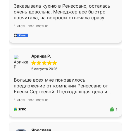
Заказывала кухню в Ренессанс, осталась
очень довольна. Менеджер всё быстро
посчитала, на вопросы отвечала сразу.
Замерщик приехал в субботу, подошёл к
Читать полностью
делу со всей ответственностью. Собрали
за день, ребята работали аккуратно, даже
пыли почти не было. Качество отличное,
ящики ходят плавно, ничего не скрипит.
Всё подошло как влитое.
Аринка Р.
5 августа 2026
Больше всех мне понравилось
предложение от компании Ренессанс от
Елены Сергеевой. Подходяшщая цена и
короткие сроки изготовления. Приехавший
Читать полностью
для замера сотрудник Владислав
предложил по моему эскизу самый
1
подходящий вариант шкафа. Немного его
видоизменил, получилось даже лучше, чем
я хотела.
Ярослава