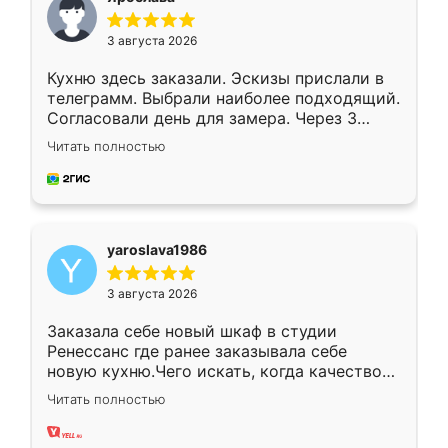
3 августа 2026
Кухню здесь заказали. Эскизы прислали в
телеграмм. Выбрали наиболее подходящий.
Согласовали день для замера. Через 3
недели кухня была уже готова. Остались
Читать полностью
довольны работой. Спасибо Ренессанс
мебель за качественную работу!
yaroslava1986
3 августа 2026
Заказала себе новый шкаф в студии
Ренессанс где ранее заказывала себе
новую кухню.Чего искать, когда качеством
вполне довольна. Служит кухня уже почти
Читать полностью
два года, нареканий нет.