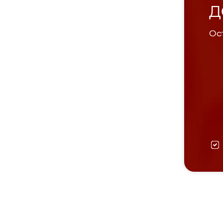
Д
Ост