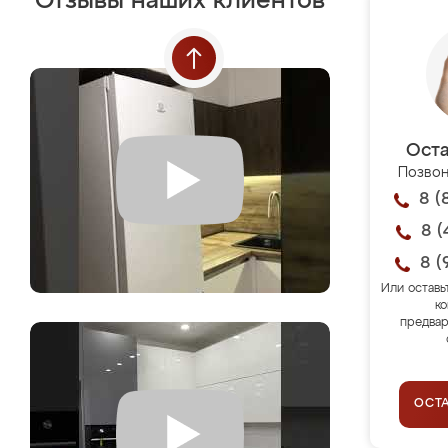
Отзывы наших клиентов
Оста
Позвон
8 (
8 (
8 (
Или оставь
ко
предвар
ОСТ