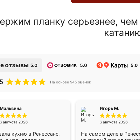
ержим планку серьезнее, чем
катани
е отзывы
5.0
5.0
5.0
5
На основе
945
оценок
Мальвина
Игорь М.
6 августа 2026
6 августа 2026
ала кухню в Ренессанс,
На самом деле в Ренес