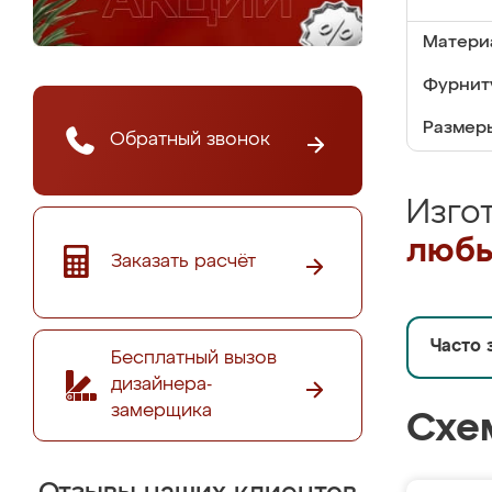
Матери
Фурнит
Размер
Обратный звонок
Изго
любы
Заказать расчёт
Часто 
Бесплатный вызов
дизайнера-
замерщика
Схе