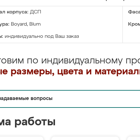
ал корпуса:
ДСП
Фаса
ура:
Boyard, Blum
Кром
ы:
индивидуально под Ваш заказ
товим по индивидуальному про
е размеры, цвета и материа
задаваемые вопросы
ма работы