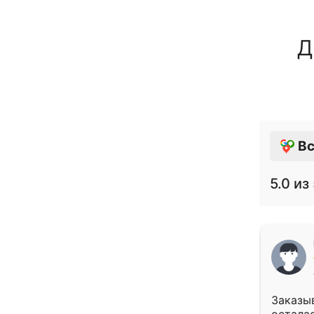
Д
Вс
5.0
из 
Заказыв