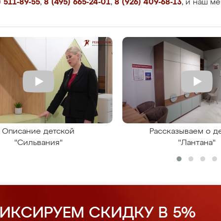
 511-89-55
,
8 (495) 665-24-01
,
8 (926) 409-68-13
, и наш м
Описание детской
Рассказываем о д
"Сильвания"
"Лантана"
ИКСИРУЕМ СКИДКУ В 5%