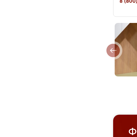
8 (800)
Ф