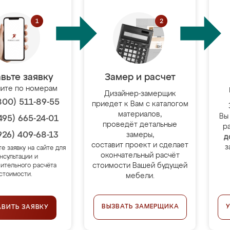
вьте заявку
Замер и расчет
ите по номерам
Дизайнер-замерщик
800) 511-89-55
приедет к Вам с каталогом
материалов,
Вы
495) 665-24-01
проведёт детальные
р
926) 409-68-13
замеры,
д
составит проект и сделает
з
те заявку на сайте для
окончательный расчёт
нсультации и
стоимости Вашей будущей
ительного расчёта
стоимости.
мебели.
ВЫЗВАТЬ ЗАМЕРЩИКА
АВИТЬ ЗАЯВКУ