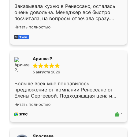
Заказывала кухню в Ренессанс, осталась
очень довольна. Менеджер всё быстро
посчитала, на вопросы отвечала сразу.
Замерщик приехал в субботу, подошёл к
Читать полностью
делу со всей ответственностью. Собрали
за день, ребята работали аккуратно, даже
пыли почти не было. Качество отличное,
ящики ходят плавно, ничего не скрипит.
Всё подошло как влитое.
Аринка Р.
5 августа 2026
Больше всех мне понравилось
предложение от компании Ренессанс от
Елены Сергеевой. Подходяшщая цена и
короткие сроки изготовления. Приехавший
Читать полностью
для замера сотрудник Владислав
предложил по моему эскизу самый
1
подходящий вариант шкафа. Немного его
видоизменил, получилось даже лучше, чем
я хотела.
Ярослава