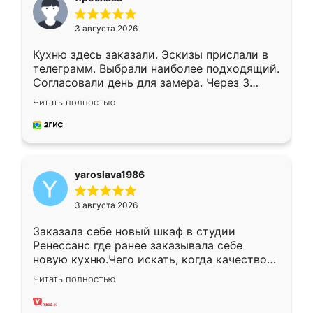
3 августа 2026
Кухню здесь заказали. Эскизы прислали в
телеграмм. Выбрали наиболее подходящий.
Согласовали день для замера. Через 3
недели кухня была уже готова. Остались
Читать полностью
довольны работой. Спасибо Ренессанс
мебель за качественную работу!
yaroslava1986
3 августа 2026
Заказала себе новый шкаф в студии
Ренессанс где ранее заказывала себе
новую кухню.Чего искать, когда качеством
вполне довольна. Служит кухня уже почти
Читать полностью
два года, нареканий нет.