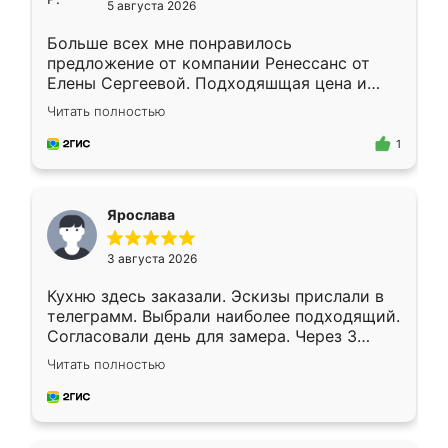
5 августа 2026
Больше всех мне понравилось
предложение от компании Ренессанс от
Елены Сергеевой. Подходяшщая цена и
короткие сроки изготовления. Приехавший
Читать полностью
для замера сотрудник Владислав
предложил по моему эскизу самый
1
подходящий вариант шкафа. Немного его
видоизменил, получилось даже лучше, чем
я хотела.
Ярослава
3 августа 2026
Кухню здесь заказали. Эскизы прислали в
телеграмм. Выбрали наиболее подходящий.
Согласовали день для замера. Через 3
недели кухня была уже готова. Остались
Читать полностью
довольны работой. Спасибо Ренессанс
мебель за качественную работу!