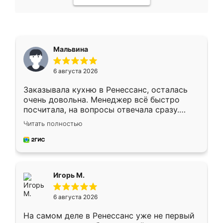
Мальвина
6 августа 2026
Заказывала кухню в Ренессанс, осталась
очень довольна. Менеджер всё быстро
посчитала, на вопросы отвечала сразу.
Замерщик приехал в субботу, подошёл к
Читать полностью
делу со всей ответственностью. Собрали
за день, ребята работали аккуратно, даже
пыли почти не было. Качество отличное,
ящики ходят плавно, ничего не скрипит.
Всё подошло как влитое.
Игорь М.
6 августа 2026
На самом деле в Ренессанс уже не первый