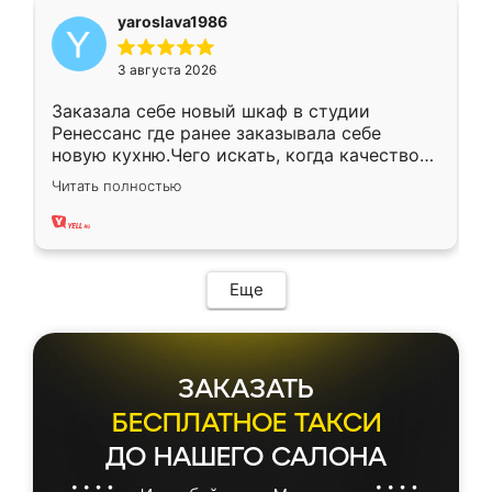
yaroslava1986
3 августа 2026
Заказала себе новый шкаф в студии
Ренессанс где ранее заказывала себе
новую кухню.Чего искать, когда качеством
вполне довольна. Служит кухня уже почти
Читать полностью
два года, нареканий нет.
Еще
ЗАКАЗАТЬ
БЕСПЛАТНОЕ ТАКСИ
ДО НАШЕГО САЛОНА