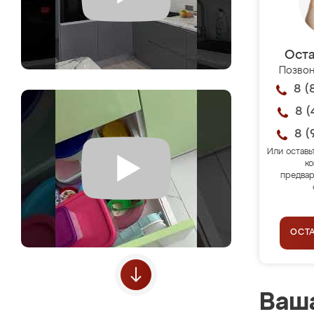
Оста
Позвон
8 (
8 (
8 (
Или оставь
ко
предвар
ОСТ
Ваша