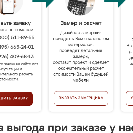
вьте заявку
Замер и расчет
ите по номерам
Дизайнер-замерщик
800) 511-89-55
приедет к Вам с каталогом
материалов,
Вы
495) 665-24-01
проведёт детальные
р
926) 409-68-13
замеры,
д
составит проект и сделает
з
те заявку на сайте для
окончательный расчёт
нсультации и
стоимости Вашей будущей
ительного расчёта
стоимости.
мебели.
ВЫЗВАТЬ ЗАМЕРЩИКА
АВИТЬ ЗАЯВКУ
 выгода при заказе у на