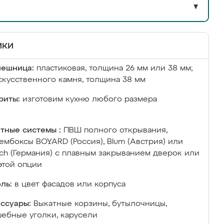
▼
ики
лешница:
пластиковая, толщина 26 мм или 38 мм;
скусственного камня, толщина 38 мм
риты:
изготовим кухню любого размера
тные системы :
ПВШ полного открывания,
ембоксы BOYARD (Россия), Blum (Австрия) или
ich (Германия) с плавным закрыванием дверок или
этой опции
ль:
в цвет фасадов или корпуса
ссуары:
Выкатные корзины, бутылочницы,
ебные уголки, карусели