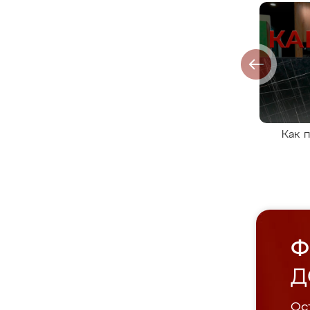
Как 
Ф
Д
Ост