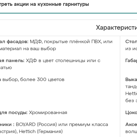
реть акции на кухонные гарнитуры
Характерист
ал фасадов:
МДФ, покрытые плёнкой ПВХ, или
Сто
материал на ваш выбор
из и
я панель:
ХДФ в цвет столешницы или с
Габа
чатью
а выбор, более 300 цветов
Выка
танд
Hett
без 
ля посуды:
Хромированная
Цоко
ники :
BOYARD (Россия) или премиум класса
Аксе
встрия), Hettich (Германия)
волш