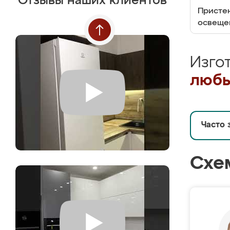
Отзывы наших клиентов
Пристен
освеще
Изго
любы
Часто 
Схе