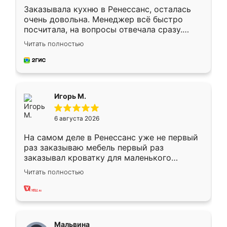
Заказывала кухню в Ренессанс, осталась
очень довольна. Менеджер всё быстро
посчитала, на вопросы отвечала сразу.
Замерщик приехал в субботу, подошёл к
Читать полностью
делу со всей ответственностью. Собрали
за день, ребята работали аккуратно, даже
пыли почти не было. Качество отличное,
ящики ходят плавно, ничего не скрипит.
Всё подошло как влитое.
Игорь М.
6 августа 2026
На самом деле в Ренессанс уже не первый
раз заказываю мебель первый раз
заказывал кроватку для маленького
ребёнка при его рождении ,во второй раз
Читать полностью
заказал шкаф-купе. По качеству очень
хорошее сборка достаточно быстрая,
также адекватные цены. До этого
сравнивал с разными конкурентами в этом
сегменте ,выбор у конкурентов куда
Мальвина