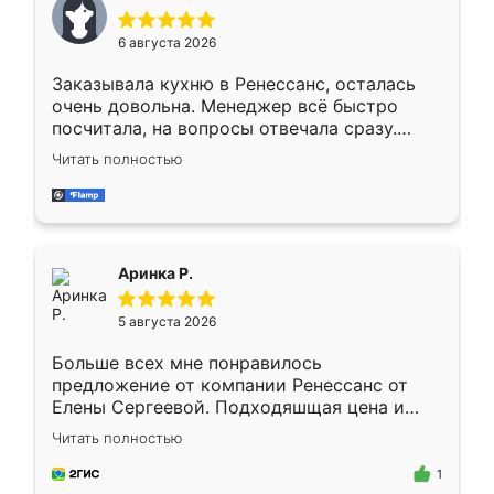
меньше, здесь же он более разнообразный.
Мне нравится ,если что-то потребуется из
6 августа 2026
мебели буду заказывать только здесь.
Заказывала кухню в Ренессанс, осталась
очень довольна. Менеджер всё быстро
посчитала, на вопросы отвечала сразу.
Замерщик приехал в субботу, подошёл к
Читать полностью
делу со всей ответственностью. Собрали
за день, ребята работали аккуратно, даже
пыли почти не было. Качество отличное,
ящики ходят плавно, ничего не скрипит.
Всё подошло как влитое.
Аринка Р.
5 августа 2026
Больше всех мне понравилось
предложение от компании Ренессанс от
Елены Сергеевой. Подходяшщая цена и
короткие сроки изготовления. Приехавший
Читать полностью
для замера сотрудник Владислав
предложил по моему эскизу самый
1