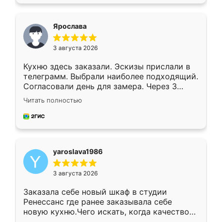
подходящий вариант шкафа. Немного его
видоизменил, получилось даже лучше, чем
я хотела.
Ярослава
3 августа 2026
Кухню здесь заказали. Эскизы прислали в
телеграмм. Выбрали наиболее подходящий.
Согласовали день для замера. Через 3
недели кухня была уже готова. Остались
Читать полностью
довольны работой. Спасибо Ренессанс
мебель за качественную работу!
yaroslava1986
3 августа 2026
Заказала себе новый шкаф в студии
Ренессанс где ранее заказывала себе
новую кухню.Чего искать, когда качеством
вполне довольна. Служит кухня уже почти