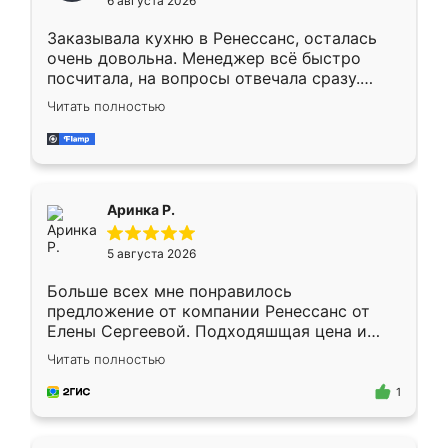
6 августа 2026
мебели буду заказывать только здесь.
Заказывала кухню в Ренессанс, осталась
очень довольна. Менеджер всё быстро
посчитала, на вопросы отвечала сразу.
Замерщик приехал в субботу, подошёл к
Читать полностью
делу со всей ответственностью. Собрали
за день, ребята работали аккуратно, даже
пыли почти не было. Качество отличное,
ящики ходят плавно, ничего не скрипит.
Всё подошло как влитое.
Аринка Р.
5 августа 2026
Больше всех мне понравилось
предложение от компании Ренессанс от
Елены Сергеевой. Подходяшщая цена и
короткие сроки изготовления. Приехавший
Читать полностью
для замера сотрудник Владислав
предложил по моему эскизу самый
1
подходящий вариант шкафа. Немного его
видоизменил, получилось даже лучше, чем