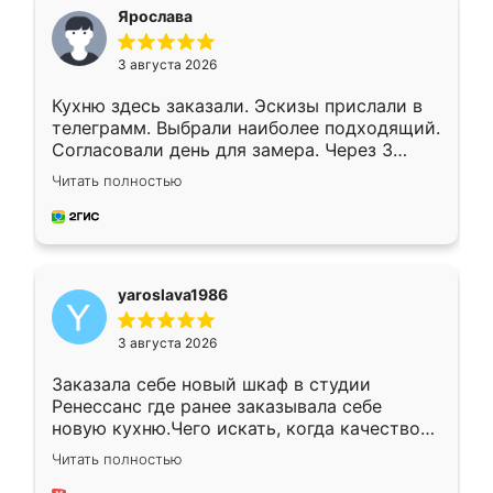
я хотела.
Ярослава
3 августа 2026
Кухню здесь заказали. Эскизы прислали в
телеграмм. Выбрали наиболее подходящий.
Согласовали день для замера. Через 3
недели кухня была уже готова. Остались
Читать полностью
довольны работой. Спасибо Ренессанс
мебель за качественную работу!
yaroslava1986
3 августа 2026
Заказала себе новый шкаф в студии
Ренессанс где ранее заказывала себе
новую кухню.Чего искать, когда качеством
вполне довольна. Служит кухня уже почти
Читать полностью
два года, нареканий нет.