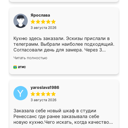
подходящий вариант шкафа. Немного его
видоизменил, получилось даже лучше, чем
я хотела.
Ярослава
3 августа 2026
Кухню здесь заказали. Эскизы прислали в
телеграмм. Выбрали наиболее подходящий.
Согласовали день для замера. Через 3
недели кухня была уже готова. Остались
Читать полностью
довольны работой. Спасибо Ренессанс
мебель за качественную работу!
yaroslava1986
3 августа 2026
Заказала себе новый шкаф в студии
Ренессанс где ранее заказывала себе
новую кухню.Чего искать, когда качеством
вполне довольна. Служит кухня уже почти