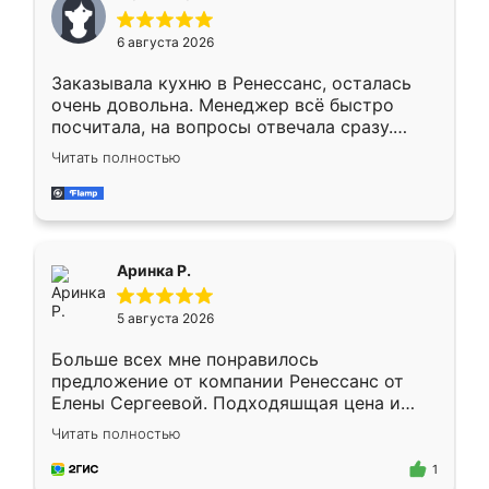
меньше, здесь же он более разнообразный.
Мне нравится ,если что-то потребуется из
6 августа 2026
мебели буду заказывать только здесь.
Заказывала кухню в Ренессанс, осталась
очень довольна. Менеджер всё быстро
посчитала, на вопросы отвечала сразу.
Замерщик приехал в субботу, подошёл к
Читать полностью
делу со всей ответственностью. Собрали
за день, ребята работали аккуратно, даже
пыли почти не было. Качество отличное,
ящики ходят плавно, ничего не скрипит.
Всё подошло как влитое.
Аринка Р.
5 августа 2026
Больше всех мне понравилось
предложение от компании Ренессанс от
Елены Сергеевой. Подходяшщая цена и
короткие сроки изготовления. Приехавший
Читать полностью
для замера сотрудник Владислав
предложил по моему эскизу самый
1