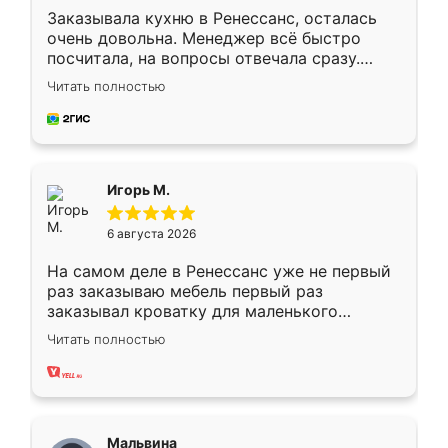
Заказывала кухню в Ренессанс, осталась
очень довольна. Менеджер всё быстро
посчитала, на вопросы отвечала сразу.
Замерщик приехал в субботу, подошёл к
Читать полностью
делу со всей ответственностью. Собрали
за день, ребята работали аккуратно, даже
пыли почти не было. Качество отличное,
ящики ходят плавно, ничего не скрипит.
Всё подошло как влитое.
Игорь М.
6 августа 2026
На самом деле в Ренессанс уже не первый
раз заказываю мебель первый раз
заказывал кроватку для маленького
ребёнка при его рождении ,во второй раз
Читать полностью
заказал шкаф-купе. По качеству очень
хорошее сборка достаточно быстрая,
также адекватные цены. До этого
сравнивал с разными конкурентами в этом
сегменте ,выбор у конкурентов куда
Мальвина