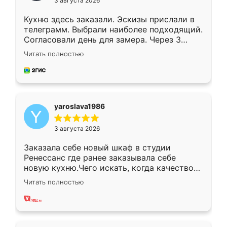
3 августа 2026
Кухню здесь заказали. Эскизы прислали в
телеграмм. Выбрали наиболее подходящий.
Согласовали день для замера. Через 3
недели кухня была уже готова. Остались
Читать полностью
довольны работой. Спасибо Ренессанс
мебель за качественную работу!
yaroslava1986
3 августа 2026
Заказала себе новый шкаф в студии
Ренессанс где ранее заказывала себе
новую кухню.Чего искать, когда качеством
вполне довольна. Служит кухня уже почти
Читать полностью
два года, нареканий нет.