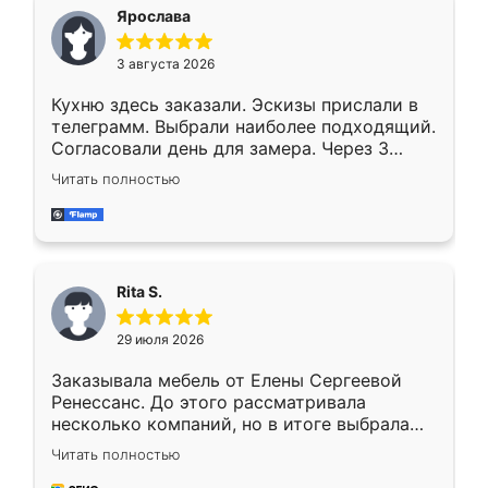
Ярослава
3 августа 2026
Кухню здесь заказали. Эскизы прислали в
телеграмм. Выбрали наиболее подходящий.
Согласовали день для замера. Через 3
недели кухня была уже готова. Остались
Читать полностью
довольны работой. Спасибо Ренессанс
мебель за качественную работу!
Rita S.
29 июля 2026
Заказывала мебель от Елены Сергеевой
Ренессанс. До этого рассматривала
несколько компаний, но в итоге выбрала
эту. Сначала обговорили условия, потом
Читать полностью
приехал замерщик, всё спокойно объяснил