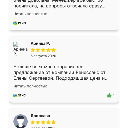
очень довольна. Менеджер всё быстро
посчитала, на вопросы отвечала сразу.
Замерщик приехал в субботу, подошёл к
Читать полностью
делу со всей ответственностью. Собрали
за день, ребята работали аккуратно, даже
пыли почти не было. Качество отличное,
ящики ходят плавно, ничего не скрипит.
Всё подошло как влитое.
Аринка Р.
5 августа 2026
Больше всех мне понравилось
предложение от компании Ренессанс от
Елены Сергеевой. Подходяшщая цена и
короткие сроки изготовления. Приехавший
Читать полностью
для замера сотрудник Владислав
предложил по моему эскизу самый
1
подходящий вариант шкафа. Немного его
видоизменил, получилось даже лучше, чем
я хотела.
Ярослава