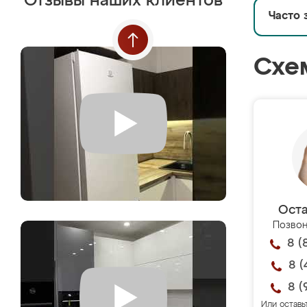
Отзывы наших клиентов
Часто 
Схе
Оста
Позвон
8 (
8 (
8 (
Или оставь