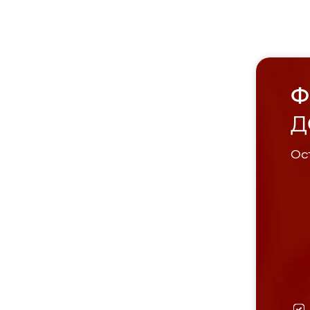
Ф
Д
Ост