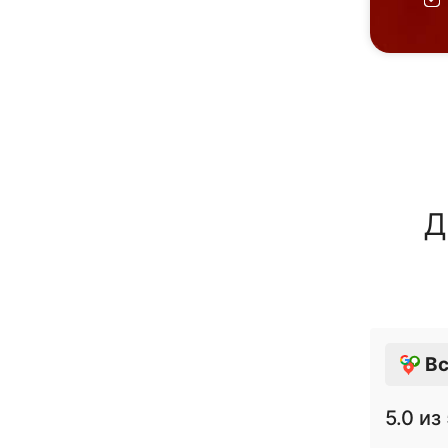
Д
Вс
5.0
из 