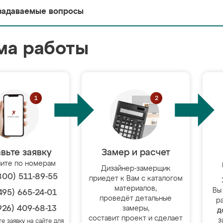
задаваемые вопросы
ма работы
вьте заявку
Замер и расчет
ите по номерам
Дизайнер-замерщик
800) 511-89-55
приедет к Вам с каталогом
материалов,
Вы
495) 665-24-01
проведёт детальные
р
926) 409-68-13
замеры,
д
составит проект и сделает
з
те заявку на сайте для