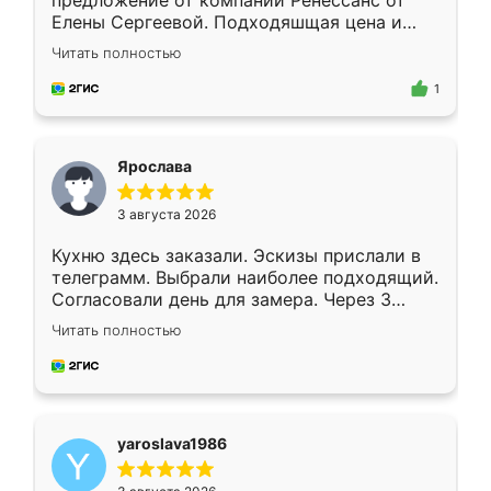
предложение от компании Ренессанс от
Елены Сергеевой. Подходяшщая цена и
короткие сроки изготовления. Приехавший
Читать полностью
для замера сотрудник Владислав
предложил по моему эскизу самый
1
подходящий вариант шкафа. Немного его
видоизменил, получилось даже лучше, чем
я хотела.
Ярослава
3 августа 2026
Кухню здесь заказали. Эскизы прислали в
телеграмм. Выбрали наиболее подходящий.
Согласовали день для замера. Через 3
недели кухня была уже готова. Остались
Читать полностью
довольны работой. Спасибо Ренессанс
мебель за качественную работу!
yaroslava1986