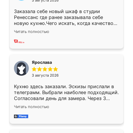
3 августа 2026
Заказала себе новый шкаф в студии
Ренессанс где ранее заказывала себе
новую кухню.Чего искать, когда качеством
вполне довольна. Служит кухня уже почти
Читать полностью
два года, нареканий нет.
Ярослава
3 августа 2026
Кухню здесь заказали. Эскизы прислали в
телеграмм. Выбрали наиболее подходящий.
Согласовали день для замера. Через 3
недели кухня была уже готова. Остались
Читать полностью
довольны работой. Спасибо Ренессанс
мебель за качественную работу!