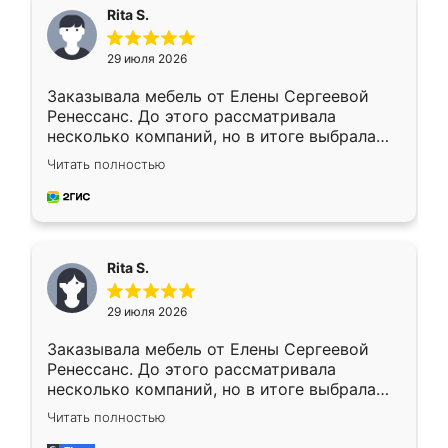
Rita S.
29 июля 2026
Заказывала мебель от Елены Сергеевой
Ренессанс. До этого рассматривала
несколько компаний, но в итоге выбрала
эту. Сначала обговорили условия, потом
Читать полностью
приехал замерщик, всё спокойно объяснил
и снял размеры. Изготовили в срок, с
доставкой тоже никаких проблем не
возникло. Сборку выполнили аккуратно,
мебель сразу встала на свое место без
Rita S.
каких-либо доработок. Качеством осталась
довольна, все выглядит так, как и ожидала.
29 июля 2026
Заказывала мебель от Елены Сергеевой
Ренессанс. До этого рассматривала
несколько компаний, но в итоге выбрала
эту. Сначала обговорили условия, потом
Читать полностью
приехал замерщик, всё спокойно объяснил