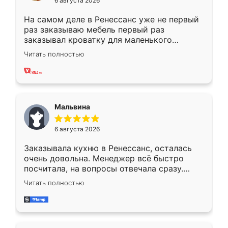
6 августа 2026
На самом деле в Ренессанс уже не первый
раз заказываю мебель первый раз
заказывал кроватку для маленького
ребёнка при его рождении ,во второй раз
Читать полностью
заказал шкаф-купе. По качеству очень
хорошее сборка достаточно быстрая,
также адекватные цены. До этого
сравнивал с разными конкурентами в этом
сегменте ,выбор у конкурентов куда
Мальвина
меньше, здесь же он более разнообразный.
Мне нравится ,если что-то потребуется из
6 августа 2026
мебели буду заказывать только здесь.
Заказывала кухню в Ренессанс, осталась
очень довольна. Менеджер всё быстро
посчитала, на вопросы отвечала сразу.
Замерщик приехал в субботу, подошёл к
Читать полностью
делу со всей ответственностью. Собрали
за день, ребята работали аккуратно, даже
пыли почти не было. Качество отличное,
ящики ходят плавно, ничего не скрипит.