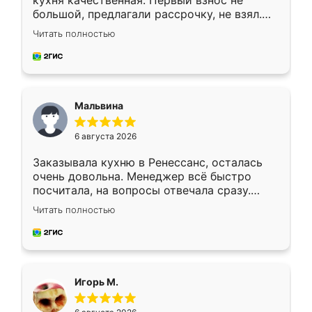
кухня качественная. Первый взнос не
большой, предлагали рассрочку, не взял.
Ждал меньше месяца, сборщик с прямыми
Читать полностью
руками. По цене вышло адекватно.
Рекомендую!
Мальвина
6 августа 2026
Заказывала кухню в Ренессанс, осталась
очень довольна. Менеджер всё быстро
посчитала, на вопросы отвечала сразу.
Замерщик приехал в субботу, подошёл к
Читать полностью
делу со всей ответственностью. Собрали
за день, ребята работали аккуратно, даже
пыли почти не было. Качество отличное,
ящики ходят плавно, ничего не скрипит.
Всё подошло как влитое.
Игорь М.