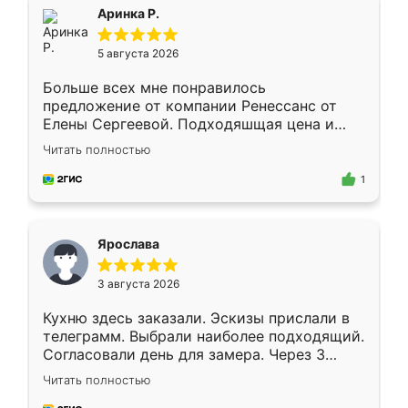
Всё подошло как влитое.
Аринка Р.
5 августа 2026
Больше всех мне понравилось
предложение от компании Ренессанс от
Елены Сергеевой. Подходяшщая цена и
короткие сроки изготовления. Приехавший
Читать полностью
для замера сотрудник Владислав
предложил по моему эскизу самый
1
подходящий вариант шкафа. Немного его
видоизменил, получилось даже лучше, чем
я хотела.
Ярослава
3 августа 2026
Кухню здесь заказали. Эскизы прислали в
телеграмм. Выбрали наиболее подходящий.
Согласовали день для замера. Через 3
недели кухня была уже готова. Остались
Читать полностью
довольны работой. Спасибо Ренессанс