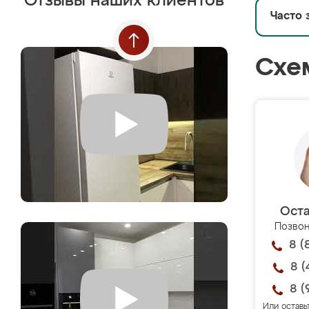
Отзывы наших клиентов
Часто 
Схе
Оста
Позвон
8 (
8 (
8 (
Или оставь