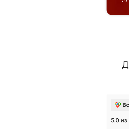
Д
Вс
5.0
из 