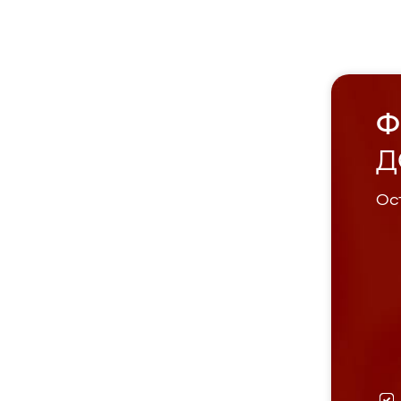
Ф
Д
Ост