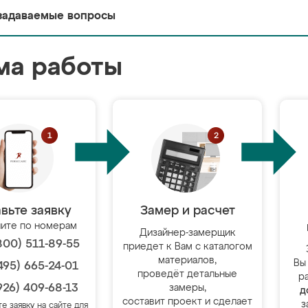
задаваемые вопросы
ма работы
вьте заявку
Замер и расчет
ите по номерам
Дизайнер-замерщик
800) 511-89-55
приедет к Вам с каталогом
материалов,
Вы
495) 665-24-01
проведёт детальные
р
926) 409-68-13
замеры,
д
составит проект и сделает
з
те заявку на сайте для