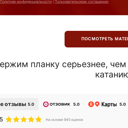
Политике конфиденциальности
|
Пользовательскому соглашению
ПОСМОТРЕТЬ МАТ
ержим планку серьезнее, чем
катани
е отзывы
5.0
5.0
5.0
5
На основе
945
оценок