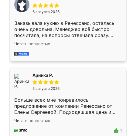
меньше, здесь же он более разнообразный.
Мне нравится ,если что-то потребуется из
6 августа 2026
мебели буду заказывать только здесь.
Заказывала кухню в Ренессанс, осталась
очень довольна. Менеджер всё быстро
посчитала, на вопросы отвечала сразу.
Замерщик приехал в субботу, подошёл к
Читать полностью
делу со всей ответственностью. Собрали
за день, ребята работали аккуратно, даже
пыли почти не было. Качество отличное,
ящики ходят плавно, ничего не скрипит.
Всё подошло как влитое.
Аринка Р.
5 августа 2026
Больше всех мне понравилось
предложение от компании Ренессанс от
Елены Сергеевой. Подходяшщая цена и
короткие сроки изготовления. Приехавший
Читать полностью
для замера сотрудник Владислав
предложил по моему эскизу самый
1