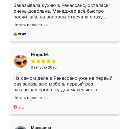
Заказывала кухню в Ренессанс, осталась
очень довольна. Менеджер всё быстро
посчитала, на вопросы отвечала сразу.
Замерщик приехал в субботу, подошёл к
Читать полностью
делу со всей ответственностью. Собрали
за день, ребята работали аккуратно, даже
пыли почти не было. Качество отличное,
ящики ходят плавно, ничего не скрипит.
Всё подошло как влитое.
Игорь М.
6 августа 2026
На самом деле в Ренессанс уже не первый
раз заказываю мебель первый раз
заказывал кроватку для маленького
ребёнка при его рождении ,во второй раз
Читать полностью
заказал шкаф-купе. По качеству очень
хорошее сборка достаточно быстрая,
также адекватные цены. До этого
сравнивал с разными конкурентами в этом
сегменте ,выбор у конкурентов куда
Мальвина