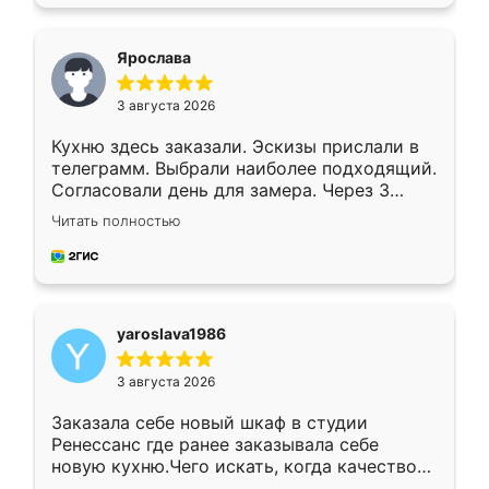
подходящий вариант шкафа. Немного его
видоизменил, получилось даже лучше, чем
я хотела.
Ярослава
3 августа 2026
Кухню здесь заказали. Эскизы прислали в
телеграмм. Выбрали наиболее подходящий.
Согласовали день для замера. Через 3
недели кухня была уже готова. Остались
Читать полностью
довольны работой. Спасибо Ренессанс
мебель за качественную работу!
yaroslava1986
3 августа 2026
Заказала себе новый шкаф в студии
Ренессанс где ранее заказывала себе
новую кухню.Чего искать, когда качеством
вполне довольна. Служит кухня уже почти