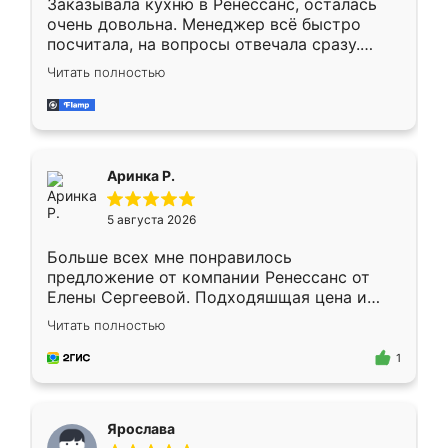
Заказывала кухню в Ренессанс, осталась
очень довольна. Менеджер всё быстро
посчитала, на вопросы отвечала сразу.
Замерщик приехал в субботу, подошёл к
Читать полностью
делу со всей ответственностью. Собрали
за день, ребята работали аккуратно, даже
пыли почти не было. Качество отличное,
ящики ходят плавно, ничего не скрипит.
Всё подошло как влитое.
Аринка Р.
5 августа 2026
Больше всех мне понравилось
предложение от компании Ренессанс от
Елены Сергеевой. Подходяшщая цена и
короткие сроки изготовления. Приехавший
Читать полностью
для замера сотрудник Владислав
предложил по моему эскизу самый
1
подходящий вариант шкафа. Немного его
видоизменил, получилось даже лучше, чем
я хотела.
Ярослава