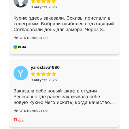
3 августа 2026
Кухню здесь заказали. Эскизы прислали в
телеграмм. Выбрали наиболее подходящий.
Согласовали день для замера. Через 3
недели кухня была уже готова. Остались
Читать полностью
довольны работой. Спасибо Ренессанс
мебель за качественную работу!
yaroslava1986
3 августа 2026
Заказала себе новый шкаф в студии
Ренессанс где ранее заказывала себе
новую кухню.Чего искать, когда качеством
вполне довольна. Служит кухня уже почти
Читать полностью
два года, нареканий нет.