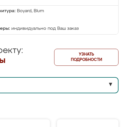
итура:
Boyard, Blum
еры:
индивидуально под Ваш заказ
екту:
УЗНАТЬ
лы
ПОДРОБНОСТИ
▼