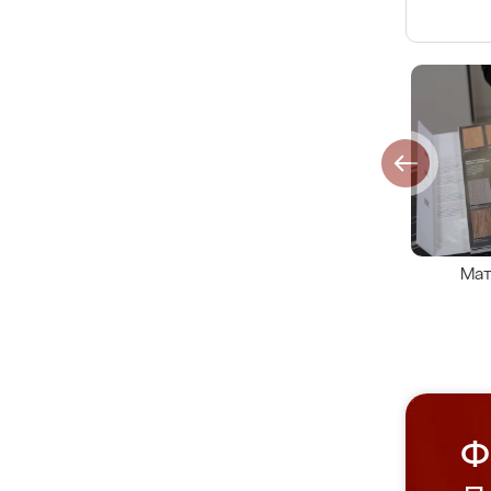
Мат
Ф