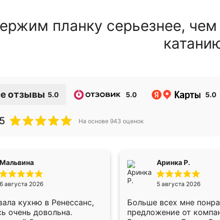
ержим планку серьезнее, чем
катани
е отзывы
5.0
5.0
5.0
5
На основе
943
оценок
Мальвина
Аринка Р.
6 августа 2026
5 августа 2026
ала кухню в Ренессанс,
Больше всех мне понр
ь очень довольна.
предложение от компа