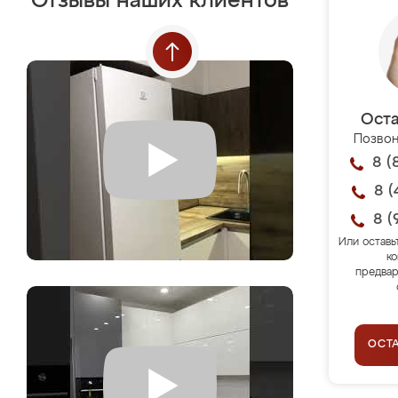
Отзывы наших клиентов
Оста
Позвон
8 (
8 (
8 (
Или оставь
ко
предвар
ОСТ