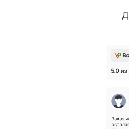
Д
Вс
5.0
из 
Заказыв
осталас