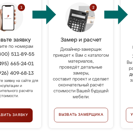
вьте заявку
Замер и расчет
ите по номерам
Дизайнер-замерщик
800) 511-89-55
приедет к Вам с каталогом
материалов,
Вы
495) 665-24-01
проведёт детальные
р
926) 409-68-13
замеры,
д
составит проект и сделает
з
те заявку на сайте для
окончательный расчёт
нсультации и
стоимости Вашей будущей
ительного расчёта
стоимости.
мебели.
ВЫЗВАТЬ ЗАМЕРЩИКА
АВИТЬ ЗАЯВКУ