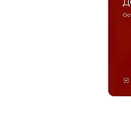
Д
Ост