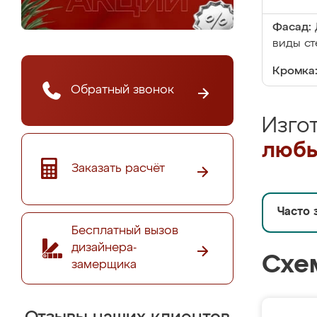
Фасад:
виды ст
Кромка
Обратный звонок
Изго
любы
Заказать расчёт
Часто 
Бесплатный вызов
дизайнера-
Схе
замерщика