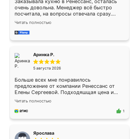
Заказывала кухню в Ренессанс, осталась
очень довольна. Менеджер всё быстро
посчитала, на вопросы отвечала сразу.
Замерщик приехал в субботу, подошёл к
Читать полностью
делу со всей ответственностью. Собрали
за день, ребята работали аккуратно, даже
пыли почти не было. Качество отличное,
ящики ходят плавно, ничего не скрипит.
Всё подошло как влитое.
Аринка Р.
5 августа 2026
Больше всех мне понравилось
предложение от компании Ренессанс от
Елены Сергеевой. Подходяшщая цена и
короткие сроки изготовления. Приехавший
Читать полностью
для замера сотрудник Владислав
предложил по моему эскизу самый
1
подходящий вариант шкафа. Немного его
видоизменил, получилось даже лучше, чем
я хотела.
Ярослава