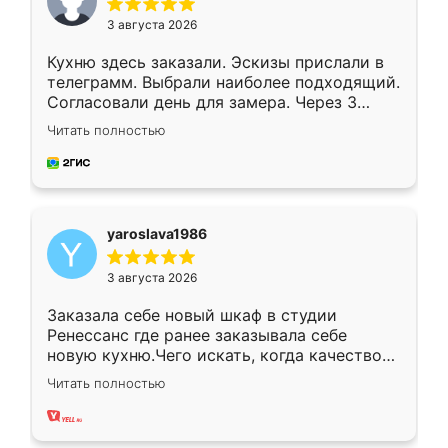
3 августа 2026
Кухню здесь заказали. Эскизы прислали в
телеграмм. Выбрали наиболее подходящий.
Согласовали день для замера. Через 3
недели кухня была уже готова. Остались
Читать полностью
довольны работой. Спасибо Ренессанс
мебель за качественную работу!
yaroslava1986
3 августа 2026
Заказала себе новый шкаф в студии
Ренессанс где ранее заказывала себе
новую кухню.Чего искать, когда качеством
вполне довольна. Служит кухня уже почти
Читать полностью
два года, нареканий нет.