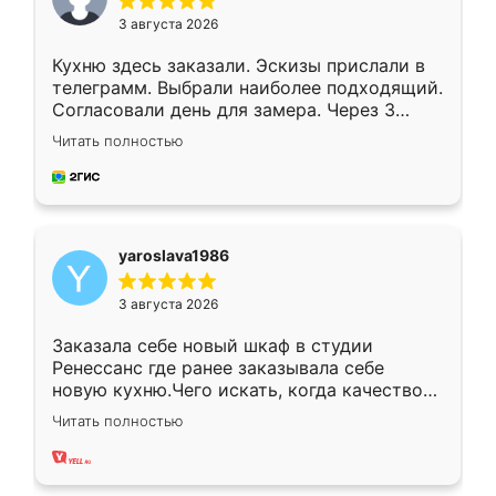
3 августа 2026
Кухню здесь заказали. Эскизы прислали в
телеграмм. Выбрали наиболее подходящий.
Согласовали день для замера. Через 3
недели кухня была уже готова. Остались
Читать полностью
довольны работой. Спасибо Ренессанс
мебель за качественную работу!
yaroslava1986
3 августа 2026
Заказала себе новый шкаф в студии
Ренессанс где ранее заказывала себе
новую кухню.Чего искать, когда качеством
вполне довольна. Служит кухня уже почти
Читать полностью
два года, нареканий нет.