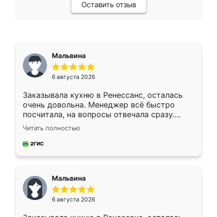
Оставить отзыв
Мальвина
6 августа 2026
Заказывала кухню в Ренессанс, осталась
очень довольна. Менеджер всё быстро
посчитала, на вопросы отвечала сразу.
Замерщик приехал в субботу, подошёл к
Читать полностью
делу со всей ответственностью. Собрали
за день, ребята работали аккуратно, даже
пыли почти не было. Качество отличное,
ящики ходят плавно, ничего не скрипит.
Всё подошло как влитое.
Мальвина
6 августа 2026