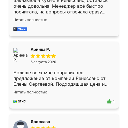
Заказывала кухню в Ренессанс, осталась
очень довольна. Менеджер всё быстро
посчитала, на вопросы отвечала сразу.
Замерщик приехал в субботу, подошёл к
Читать полностью
делу со всей ответственностью. Собрали
за день, ребята работали аккуратно, даже
пыли почти не было. Качество отличное,
ящики ходят плавно, ничего не скрипит.
Всё подошло как влитое.
Аринка Р.
5 августа 2026
Больше всех мне понравилось
предложение от компании Ренессанс от
Елены Сергеевой. Подходяшщая цена и
короткие сроки изготовления. Приехавший
Читать полностью
для замера сотрудник Владислав
предложил по моему эскизу самый
1
подходящий вариант шкафа. Немного его
видоизменил, получилось даже лучше, чем
я хотела.
Ярослава