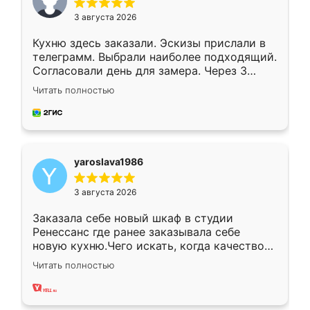
3 августа 2026
Кухню здесь заказали. Эскизы прислали в
телеграмм. Выбрали наиболее подходящий.
Согласовали день для замера. Через 3
недели кухня была уже готова. Остались
Читать полностью
довольны работой. Спасибо Ренессанс
мебель за качественную работу!
yaroslava1986
3 августа 2026
Заказала себе новый шкаф в студии
Ренессанс где ранее заказывала себе
новую кухню.Чего искать, когда качеством
вполне довольна. Служит кухня уже почти
Читать полностью
два года, нареканий нет.