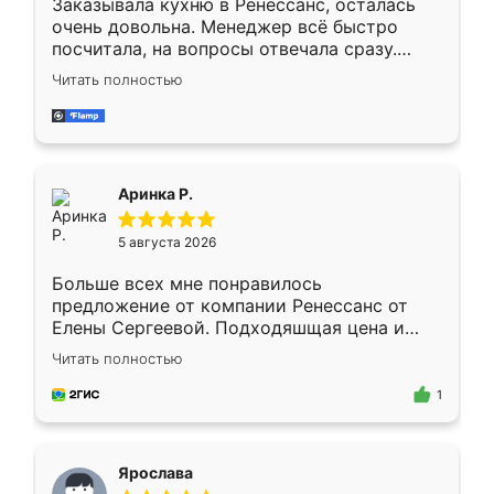
Заказывала кухню в Ренессанс, осталась
очень довольна. Менеджер всё быстро
посчитала, на вопросы отвечала сразу.
Замерщик приехал в субботу, подошёл к
Читать полностью
делу со всей ответственностью. Собрали
за день, ребята работали аккуратно, даже
пыли почти не было. Качество отличное,
ящики ходят плавно, ничего не скрипит.
Всё подошло как влитое.
Аринка Р.
5 августа 2026
Больше всех мне понравилось
предложение от компании Ренессанс от
Елены Сергеевой. Подходяшщая цена и
короткие сроки изготовления. Приехавший
Читать полностью
для замера сотрудник Владислав
предложил по моему эскизу самый
1
подходящий вариант шкафа. Немного его
видоизменил, получилось даже лучше, чем
я хотела.
Ярослава