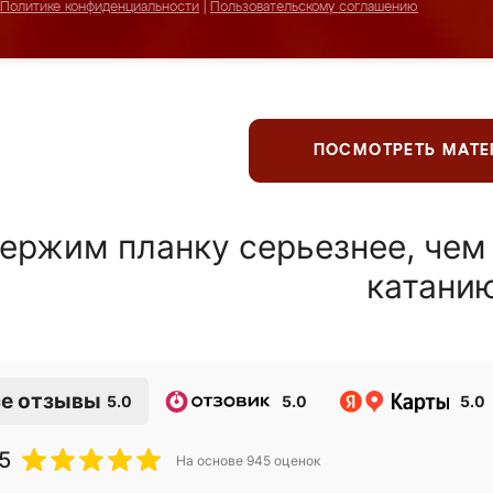
Политике конфиденциальности
|
Пользовательскому соглашению
ПОСМОТРЕТЬ МАТ
ержим планку серьезнее, чем
катани
е отзывы
5.0
5.0
5.0
5
На основе
945
оценок