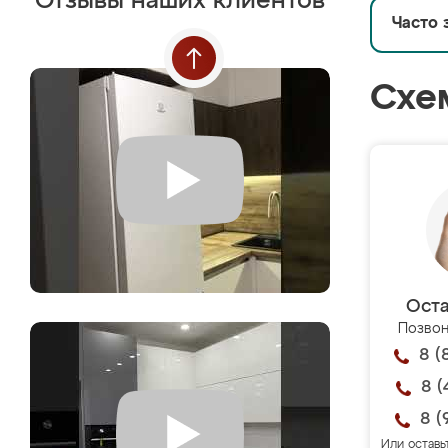
Отзывы наших клиентов
Часто 
Схе
Оста
Позвон
8 (
8 (
8 (
Или оставь