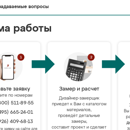
задаваемые вопросы
ма работы
вьте заявку
Замер и расчет
ите по номерам
Дизайнер-замерщик
800) 511-89-55
приедет к Вам с каталогом
материалов,
Вы
495) 665-24-01
проведёт детальные
р
926) 409-68-13
замеры,
д
составит проект и сделает
з
те заявку на сайте для