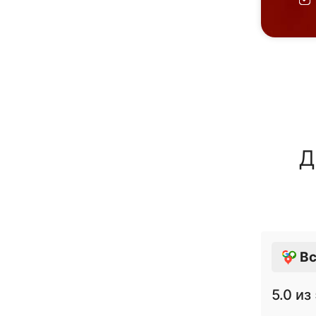
Д
Вс
5.0
из 