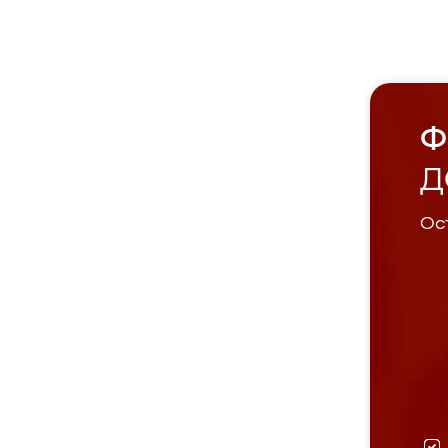
Ф
Д
Ост