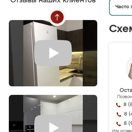
Отзывы наших клиентов
Часто 
Схе
Оста
Позвон
8 (
8 (
8 (
Или оставь