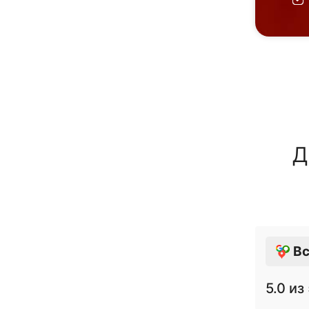
Д
Вс
5.0
из 