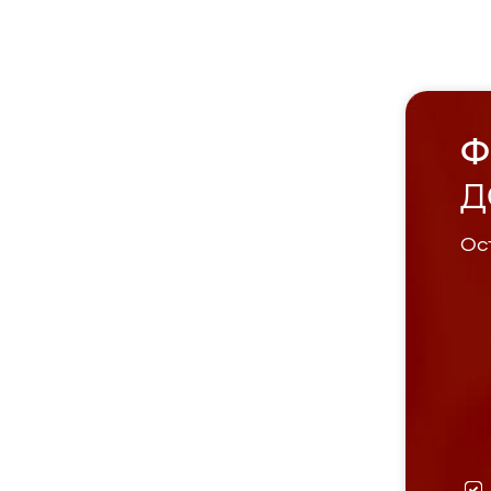
Ф
Д
Ост