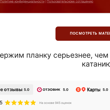
Политике конфиденциальности
|
Пользовательскому соглашению
ПОСМОТРЕТЬ МАТ
ержим планку серьезнее, чем
катани
е отзывы
5.0
5.0
5.0
5
На основе
945
оценок