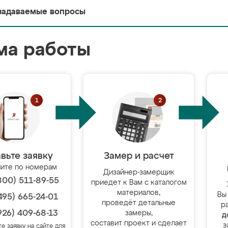
задаваемые вопросы
ма работы
вьте заявку
Замер и расчет
ите по номерам
Дизайнер-замерщик
800) 511-89-55
приедет к Вам с каталогом
материалов,
Вы
495) 665-24-01
проведёт детальные
р
926) 409-68-13
замеры,
д
составит проект и сделает
з
те заявку на сайте для