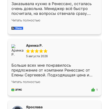
Заказывала кухню в Ренессанс, осталась
очень довольна. Менеджер всё быстро
посчитала, на вопросы отвечала сразу.
Замерщик приехал в субботу, подошёл к
Читать полностью
делу со всей ответственностью. Собрали
за день, ребята работали аккуратно, даже
пыли почти не было. Качество отличное,
ящики ходят плавно, ничего не скрипит.
Всё подошло как влитое.
Аринка Р.
5 августа 2026
Больше всех мне понравилось
предложение от компании Ренессанс от
Елены Сергеевой. Подходяшщая цена и
короткие сроки изготовления. Приехавший
Читать полностью
для замера сотрудник Владислав
предложил по моему эскизу самый
1
подходящий вариант шкафа. Немного его
видоизменил, получилось даже лучше, чем
я хотела.
Ярослава