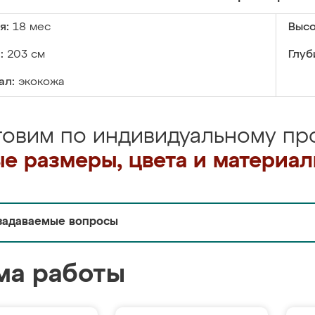
я:
18 мес
Высо
:
203 см
Глуб
ал:
экокожа
товим по индивидуальному про
е размеры, цвета и материа
задаваемые вопросы
ма работы