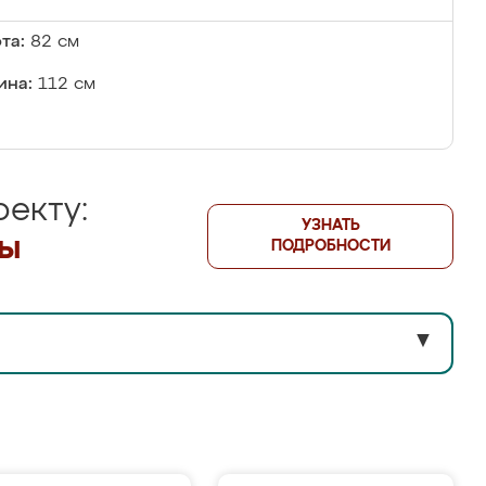
та:
82 см
ина:
112 см
екту:
УЗНАТЬ
лы
ПОДРОБНОСТИ
▼