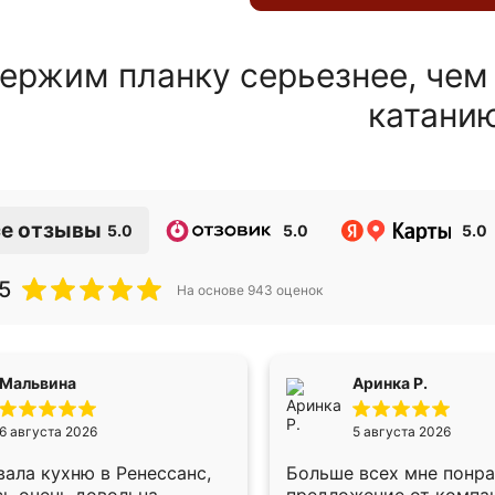
ержим планку серьезнее, чем
катани
е отзывы
5.0
5.0
5.0
5
На основе
943
оценок
Мальвина
Аринка Р.
6 августа 2026
5 августа 2026
ала кухню в Ренессанс,
Больше всех мне понр