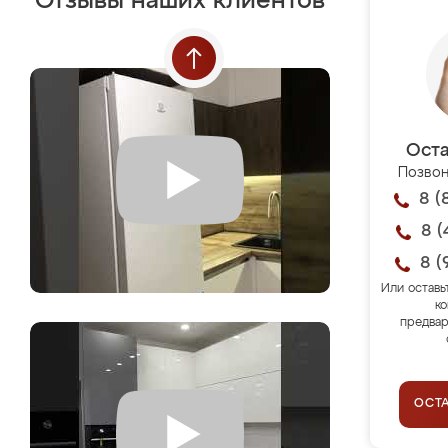
Отзывы наших клиентов
Оста
Позвон
8 (
8 (
8 (
Или оставь
ко
предвар
ОСТ