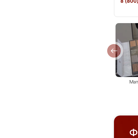
8 (800)
Мат
Ф