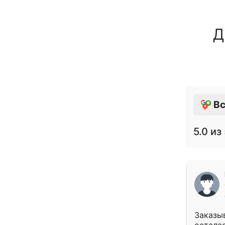
Д
Вс
5.0
из 
Заказыв