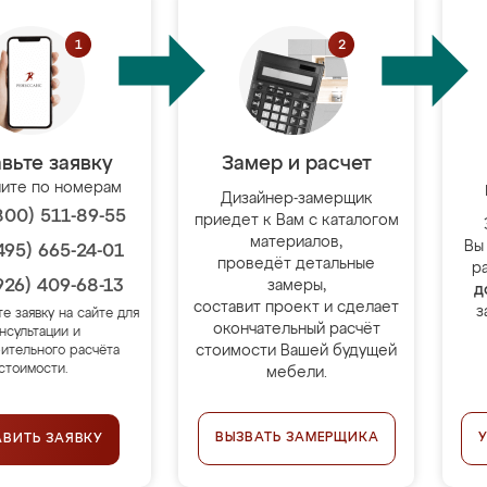
вьте заявку
Замер и расчет
ите по номерам
Дизайнер-замерщик
800) 511-89-55
приедет к Вам с каталогом
материалов,
Вы
495) 665-24-01
проведёт детальные
р
926) 409-68-13
замеры,
д
составит проект и сделает
з
те заявку на сайте для
окончательный расчёт
нсультации и
стоимости Вашей будущей
ительного расчёта
стоимости.
мебели.
ВЫЗВАТЬ ЗАМЕРЩИКА
АВИТЬ ЗАЯВКУ