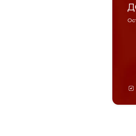
Д
Ост