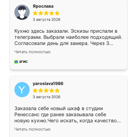
я хотела.
Ярослава
3 августа 2026
Кухню здесь заказали. Эскизы прислали в
телеграмм. Выбрали наиболее подходящий.
Согласовали день для замера. Через 3
недели кухня была уже готова. Остались
Читать полностью
довольны работой. Спасибо Ренессанс
мебель за качественную работу!
yaroslava1986
3 августа 2026
Заказала себе новый шкаф в студии
Ренессанс где ранее заказывала себе
новую кухню.Чего искать, когда качеством
вполне довольна. Служит кухня уже почти
Читать полностью
два года, нареканий нет.