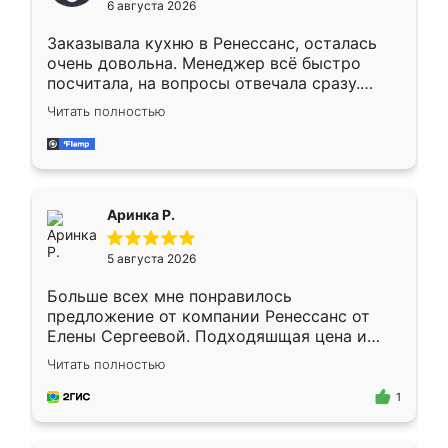
6 августа 2026
мебели буду заказывать только здесь.
Заказывала кухню в Ренессанс, осталась
очень довольна. Менеджер всё быстро
посчитала, на вопросы отвечала сразу.
Замерщик приехал в субботу, подошёл к
Читать полностью
делу со всей ответственностью. Собрали
за день, ребята работали аккуратно, даже
пыли почти не было. Качество отличное,
ящики ходят плавно, ничего не скрипит.
Всё подошло как влитое.
Аринка Р.
5 августа 2026
Больше всех мне понравилось
предложение от компании Ренессанс от
Елены Сергеевой. Подходяшщая цена и
короткие сроки изготовления. Приехавший
Читать полностью
для замера сотрудник Владислав
предложил по моему эскизу самый
1
подходящий вариант шкафа. Немного его
видоизменил, получилось даже лучше, чем