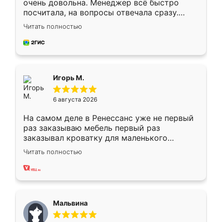
очень довольна. Менеджер всё быстро
посчитала, на вопросы отвечала сразу.
Замерщик приехал в субботу, подошёл к
Читать полностью
делу со всей ответственностью. Собрали
за день, ребята работали аккуратно, даже
пыли почти не было. Качество отличное,
ящики ходят плавно, ничего не скрипит.
Всё подошло как влитое.
Игорь М.
6 августа 2026
На самом деле в Ренессанс уже не первый
раз заказываю мебель первый раз
заказывал кроватку для маленького
ребёнка при его рождении ,во второй раз
Читать полностью
заказал шкаф-купе. По качеству очень
хорошее сборка достаточно быстрая,
также адекватные цены. До этого
сравнивал с разными конкурентами в этом
сегменте ,выбор у конкурентов куда
Мальвина
меньше, здесь же он более разнообразный.
Мне нравится ,если что-то потребуется из