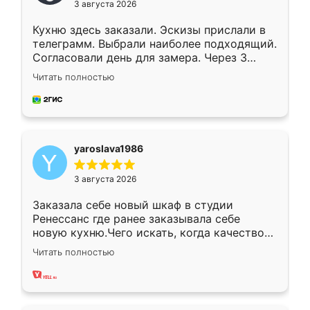
3 августа 2026
Кухню здесь заказали. Эскизы прислали в
телеграмм. Выбрали наиболее подходящий.
Согласовали день для замера. Через 3
недели кухня была уже готова. Остались
Читать полностью
довольны работой. Спасибо Ренессанс
мебель за качественную работу!
yaroslava1986
3 августа 2026
Заказала себе новый шкаф в студии
Ренессанс где ранее заказывала себе
новую кухню.Чего искать, когда качеством
вполне довольна. Служит кухня уже почти
Читать полностью
два года, нареканий нет.