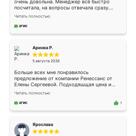
очень довольна. Менеджер всё быстро
посчитала, на вопросы отвечала сразу.
Замерщик приехал в субботу, подошёл к
Читать полностью
делу со всей ответственностью. Собрали
за день, ребята работали аккуратно, даже
пыли почти не было. Качество отличное,
ящики ходят плавно, ничего не скрипит.
Всё подошло как влитое.
Аринка Р.
5 августа 2026
Больше всех мне понравилось
предложение от компании Ренессанс от
Елены Сергеевой. Подходяшщая цена и
короткие сроки изготовления. Приехавший
Читать полностью
для замера сотрудник Владислав
предложил по моему эскизу самый
1
подходящий вариант шкафа. Немного его
видоизменил, получилось даже лучше, чем
я хотела.
Ярослава