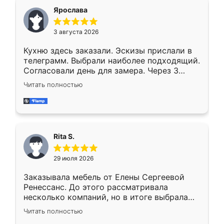
Ярослава
3 августа 2026
Кухню здесь заказали. Эскизы прислали в
телеграмм. Выбрали наиболее подходящий.
Согласовали день для замера. Через 3
недели кухня была уже готова. Остались
Читать полностью
довольны работой. Спасибо Ренессанс
мебель за качественную работу!
Rita S.
29 июля 2026
Заказывала мебель от Елены Сергеевой
Ренессанс. До этого рассматривала
несколько компаний, но в итоге выбрала
эту. Сначала обговорили условия, потом
Читать полностью
приехал замерщик, всё спокойно объяснил