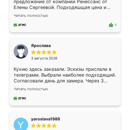
предложение от компании Ренессанс от
Елены Сергеевой. Подходяшщая цена и
короткие сроки изготовления. Приехавший
Читать полностью
для замера сотрудник Владислав
предложил по моему эскизу самый
1
подходящий вариант шкафа. Немного его
видоизменил, получилось даже лучше, чем
я хотела.
Ярослава
3 августа 2026
Кухню здесь заказали. Эскизы прислали в
телеграмм. Выбрали наиболее подходящий.
Согласовали день для замера. Через 3
недели кухня была уже готова. Остались
Читать полностью
довольны работой. Спасибо Ренессанс
мебель за качественную работу!
yaroslava1986