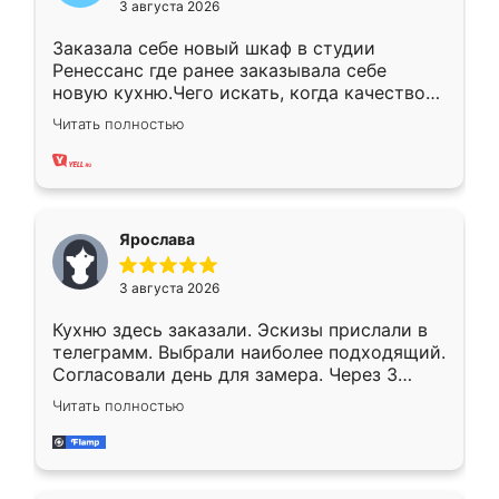
3 августа 2026
Заказала себе новый шкаф в студии
Ренессанс где ранее заказывала себе
новую кухню.Чего искать, когда качеством
вполне довольна. Служит кухня уже почти
Читать полностью
два года, нареканий нет.
Ярослава
3 августа 2026
Кухню здесь заказали. Эскизы прислали в
телеграмм. Выбрали наиболее подходящий.
Согласовали день для замера. Через 3
недели кухня была уже готова. Остались
Читать полностью
довольны работой. Спасибо Ренессанс
мебель за качественную работу!