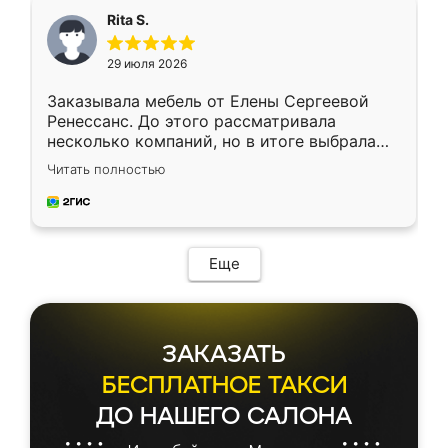
Rita S.
29 июля 2026
Заказывала мебель от Елены Сергеевой
Ренессанс. До этого рассматривала
несколько компаний, но в итоге выбрала
эту. Сначала обговорили условия, потом
Читать полностью
приехал замерщик, всё спокойно объяснил
и снял размеры. Изготовили в срок, с
доставкой тоже никаких проблем не
возникло. Сборку выполнили аккуратно,
мебель сразу встала на свое место без
Еще
каких-либо доработок. Качеством осталась
довольна, все выглядит так, как и ожидала.
ЗАКАЗАТЬ
БЕСПЛАТНОЕ ТАКСИ
ДО НАШЕГО САЛОНА