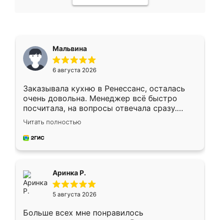
Мальвина
6 августа 2026
Заказывала кухню в Ренессанс, осталась
очень довольна. Менеджер всё быстро
посчитала, на вопросы отвечала сразу.
Замерщик приехал в субботу, подошёл к
Читать полностью
делу со всей ответственностью. Собрали
за день, ребята работали аккуратно, даже
пыли почти не было. Качество отличное,
ящики ходят плавно, ничего не скрипит.
Всё подошло как влитое.
Аринка Р.
5 августа 2026
Больше всех мне понравилось