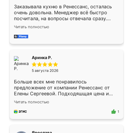
Заказывала кухню в Ренессанс, осталась
очень довольна. Менеджер всё быстро
посчитала, на вопросы отвечала сразу.
Замерщик приехал в субботу, подошёл к
Читать полностью
делу со всей ответственностью. Собрали
за день, ребята работали аккуратно, даже
пыли почти не было. Качество отличное,
ящики ходят плавно, ничего не скрипит.
Всё подошло как влитое.
Аринка Р.
5 августа 2026
Больше всех мне понравилось
предложение от компании Ренессанс от
Елены Сергеевой. Подходяшщая цена и
короткие сроки изготовления. Приехавший
Читать полностью
для замера сотрудник Владислав
предложил по моему эскизу самый
1
подходящий вариант шкафа. Немного его
видоизменил, получилось даже лучше, чем
я хотела.
Ярослава