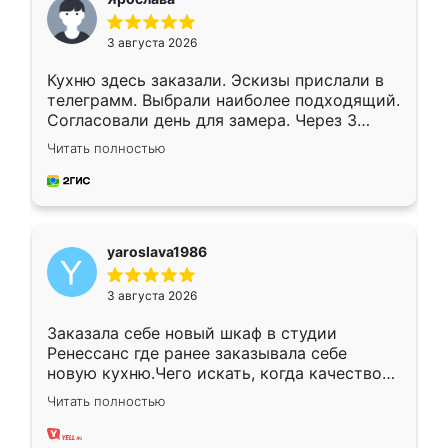
3 августа 2026
Кухню здесь заказали. Эскизы прислали в
телеграмм. Выбрали наиболее подходящий.
Согласовали день для замера. Через 3
недели кухня была уже готова. Остались
Читать полностью
довольны работой. Спасибо Ренессанс
мебель за качественную работу!
yaroslava1986
3 августа 2026
Заказала себе новый шкаф в студии
Ренессанс где ранее заказывала себе
новую кухню.Чего искать, когда качеством
вполне довольна. Служит кухня уже почти
Читать полностью
два года, нареканий нет.