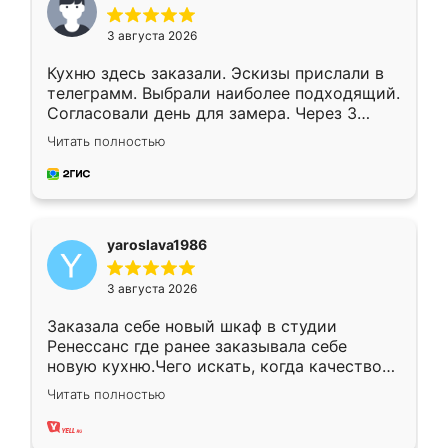
3 августа 2026
Кухню здесь заказали. Эскизы прислали в
телеграмм. Выбрали наиболее подходящий.
Согласовали день для замера. Через 3
недели кухня была уже готова. Остались
Читать полностью
довольны работой. Спасибо Ренессанс
мебель за качественную работу!
yaroslava1986
3 августа 2026
Заказала себе новый шкаф в студии
Ренессанс где ранее заказывала себе
новую кухню.Чего искать, когда качеством
вполне довольна. Служит кухня уже почти
Читать полностью
два года, нареканий нет.