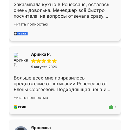
Заказывала кухню в Ренессанс, осталась
очень довольна. Менеджер всё быстро
посчитала, на вопросы отвечала сразу.
Замерщик приехал в субботу, подошёл к
Читать полностью
делу со всей ответственностью. Собрали
за день, ребята работали аккуратно, даже
пыли почти не было. Качество отличное,
ящики ходят плавно, ничего не скрипит.
Всё подошло как влитое.
Аринка Р.
5 августа 2026
Больше всех мне понравилось
предложение от компании Ренессанс от
Елены Сергеевой. Подходяшщая цена и
короткие сроки изготовления. Приехавший
Читать полностью
для замера сотрудник Владислав
предложил по моему эскизу самый
1
подходящий вариант шкафа. Немного его
видоизменил, получилось даже лучше, чем
я хотела.
Ярослава