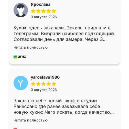
я хотела.
Ярослава
3 августа 2026
Кухню здесь заказали. Эскизы прислали в
телеграмм. Выбрали наиболее подходящий.
Согласовали день для замера. Через 3
недели кухня была уже готова. Остались
Читать полностью
довольны работой. Спасибо Ренессанс
мебель за качественную работу!
yaroslava1986
3 августа 2026
Заказала себе новый шкаф в студии
Ренессанс где ранее заказывала себе
новую кухню.Чего искать, когда качеством
вполне довольна. Служит кухня уже почти
Читать полностью
два года, нареканий нет.