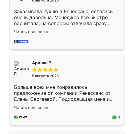
6 августа 2026
мебели буду заказывать только здесь.
Заказывала кухню в Ренессанс, осталась
очень довольна. Менеджер всё быстро
посчитала, на вопросы отвечала сразу.
Замерщик приехал в субботу, подошёл к
Читать полностью
делу со всей ответственностью. Собрали
за день, ребята работали аккуратно, даже
пыли почти не было. Качество отличное,
ящики ходят плавно, ничего не скрипит.
Всё подошло как влитое.
Аринка Р.
5 августа 2026
Больше всех мне понравилось
предложение от компании Ренессанс от
Елены Сергеевой. Подходяшщая цена и
короткие сроки изготовления. Приехавший
Читать полностью
для замера сотрудник Владислав
предложил по моему эскизу самый
1
подходящий вариант шкафа. Немного его
видоизменил, получилось даже лучше, чем