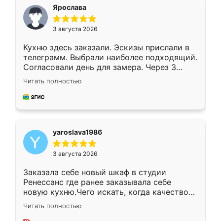
я хотела.
Ярослава
3 августа 2026
Кухню здесь заказали. Эскизы прислали в
телеграмм. Выбрали наиболее подходящий.
Согласовали день для замера. Через 3
недели кухня была уже готова. Остались
Читать полностью
довольны работой. Спасибо Ренессанс
мебель за качественную работу!
yaroslava1986
3 августа 2026
Заказала себе новый шкаф в студии
Ренессанс где ранее заказывала себе
новую кухню.Чего искать, когда качеством
вполне довольна. Служит кухня уже почти
Читать полностью
два года, нареканий нет.