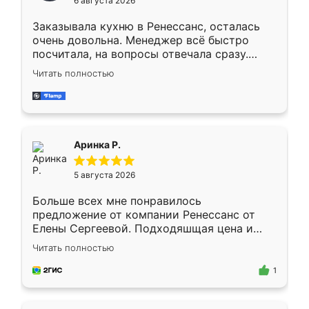
6 августа 2026
мебели буду заказывать только здесь.
Заказывала кухню в Ренессанс, осталась
очень довольна. Менеджер всё быстро
посчитала, на вопросы отвечала сразу.
Замерщик приехал в субботу, подошёл к
Читать полностью
делу со всей ответственностью. Собрали
за день, ребята работали аккуратно, даже
пыли почти не было. Качество отличное,
ящики ходят плавно, ничего не скрипит.
Всё подошло как влитое.
Аринка Р.
5 августа 2026
Больше всех мне понравилось
предложение от компании Ренессанс от
Елены Сергеевой. Подходяшщая цена и
короткие сроки изготовления. Приехавший
Читать полностью
для замера сотрудник Владислав
предложил по моему эскизу самый
1
подходящий вариант шкафа. Немного его
видоизменил, получилось даже лучше, чем