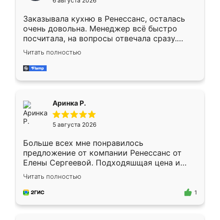
6 августа 2026
мебели буду заказывать только здесь.
Заказывала кухню в Ренессанс, осталась
очень довольна. Менеджер всё быстро
посчитала, на вопросы отвечала сразу.
Замерщик приехал в субботу, подошёл к
Читать полностью
делу со всей ответственностью. Собрали
за день, ребята работали аккуратно, даже
пыли почти не было. Качество отличное,
ящики ходят плавно, ничего не скрипит.
Всё подошло как влитое.
Аринка Р.
5 августа 2026
Больше всех мне понравилось
предложение от компании Ренессанс от
Елены Сергеевой. Подходяшщая цена и
короткие сроки изготовления. Приехавший
Читать полностью
для замера сотрудник Владислав
предложил по моему эскизу самый
1
подходящий вариант шкафа. Немного его
видоизменил, получилось даже лучше, чем