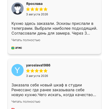
я хотела.
Ярослава
3 августа 2026
Кухню здесь заказали. Эскизы прислали в
телеграмм. Выбрали наиболее подходящий.
Согласовали день для замера. Через 3
недели кухня была уже готова. Остались
Читать полностью
довольны работой. Спасибо Ренессанс
мебель за качественную работу!
yaroslava1986
3 августа 2026
Заказала себе новый шкаф в студии
Ренессанс где ранее заказывала себе
новую кухню.Чего искать, когда качеством
вполне довольна. Служит кухня уже почти
Читать полностью
два года, нареканий нет.