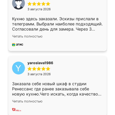
3 августа 2026
Кухню здесь заказали. Эскизы прислали в
телеграмм. Выбрали наиболее подходящий.
Согласовали день для замера. Через 3
недели кухня была уже готова. Остались
Читать полностью
довольны работой. Спасибо Ренессанс
мебель за качественную работу!
yaroslava1986
3 августа 2026
Заказала себе новый шкаф в студии
Ренессанс где ранее заказывала себе
новую кухню.Чего искать, когда качеством
вполне довольна. Служит кухня уже почти
Читать полностью
два года, нареканий нет.