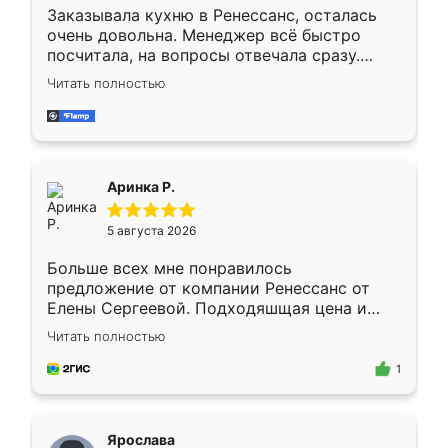
Заказывала кухню в Ренессанс, осталась
очень довольна. Менеджер всё быстро
посчитала, на вопросы отвечала сразу.
Замерщик приехал в субботу, подошёл к
Читать полностью
делу со всей ответственностью. Собрали
за день, ребята работали аккуратно, даже
пыли почти не было. Качество отличное,
ящики ходят плавно, ничего не скрипит.
Всё подошло как влитое.
Аринка Р.
5 августа 2026
Больше всех мне понравилось
предложение от компании Ренессанс от
Елены Сергеевой. Подходяшщая цена и
короткие сроки изготовления. Приехавший
Читать полностью
для замера сотрудник Владислав
предложил по моему эскизу самый
1
подходящий вариант шкафа. Немного его
видоизменил, получилось даже лучше, чем
я хотела.
Ярослава